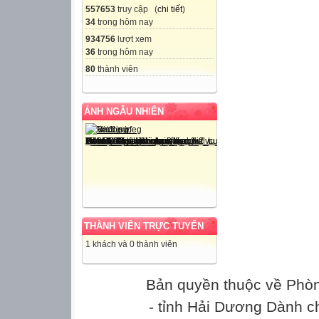
557653
truy cập (
chi tiết
)
34
trong hôm nay
934756
lượt xem
36
trong hôm nay
80
thành viên
ẢNH NGẪU NHIÊN
THÀNH VIÊN TRỰC TUYẾN
1 khách và 0 thành viên
Bản quyền thuộc về Phò
- tỉnh Hải Dương Dành c