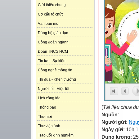
Giới thiệu chung
Cơ cấu tổ chức
Văn bản mới
Đảng bộ giáo dục
Công đoàn ngành
Đoàn TNCS HCM
Tin tức - Sự kiện
Công nghệ thông tin
Thi đua - Khen thưởng
Người tốt - Việc tốt
Lịch công tác
(
Tài liệu chưa đ
Thông báo
Nguồn:
Thư mời
Người gửi:
Ngu
Thư viện ảnh
Ngày gửi:
10h:1
Trao đổi kinh nghiệm
Dung lượng:
25