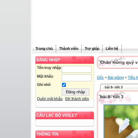
Trang chủ
Thành viên
Trợ giúp
Liên hệ
ĐĂNG NHẬP
Chào mừng quý vị 
Tên truy nhập
Mật khẩu
Gốc
>
Bài giảng
>
Tiểu 
Ghi nhớ
bài 8- tiết 3
bài 8- tiết 3
Quên mật khẩu
ĐK thành viên
CÂU LẠC BỘ VIOLET
THÔNG TIN