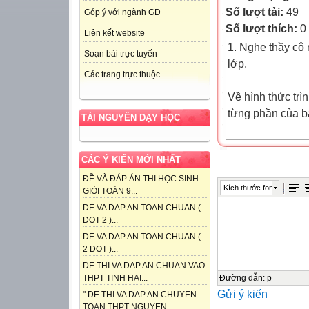
Số lượt tải:
49
Góp ý với ngành GD
Số lượt thích:
0
Liên kết website
1. Nghe thầy cô 
Soạn bài trực tuyến
lớp.
Các trang trực thuộc
Về hình thức trì
từng phần của b
TÀI NGUYÊN DẠY HỌC
Về cách dùng từ,
CÁC Ý KIẾN MỚI NHẤT
Về các thông tin
ĐỀ VÀ ĐÁP ÁN THI HỌC SINH
Kích thước font
GIỎI TOÁN 9...
bảng biểu, các n
DE VA DAP AN TOAN CHUAN (
giá trong nội du
DOT 2 )...
DE VA DAP AN TOAN CHUAN (
Về chính tả
2 DOT )...
DE THI VA DAP AN CHUAN VAO
Chỉnh sửa báo c
Đường dẫn
:
p
THPT TINH HAI...
Gửi ý kiến
cô và theo góp ý
" DE THI VA DAP AN CHUYEN
TOAN THPT NGUYEN...