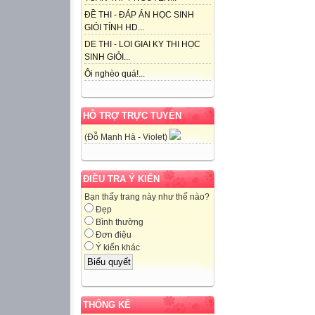
ĐỀ THI - ĐÁP ÁN HỌC SINH
Vận dụng
GIỎI TỈNH HD...
DE THI - LOI GIAI KY THI HỌC
Đưa ra những tì
SINH GIỎI...
huống cần viết 
Ôi nghèo quá!...
Báo cáo kết quả
Báo cáo sự việc
HỖ TRỢ TRỰC TUYẾN
Báo cáo cuộc h
…..
(Đỗ Mạnh Hà - Violet)
CHÚC CÁC
ĐIỀU TRA Ý KIẾN
EM HỌC
Bạn thấy trang này như thế nào?
TỐT!
Đẹp
Bình thường
Đơn điệu
Ý kiến khác
THỐNG KÊ