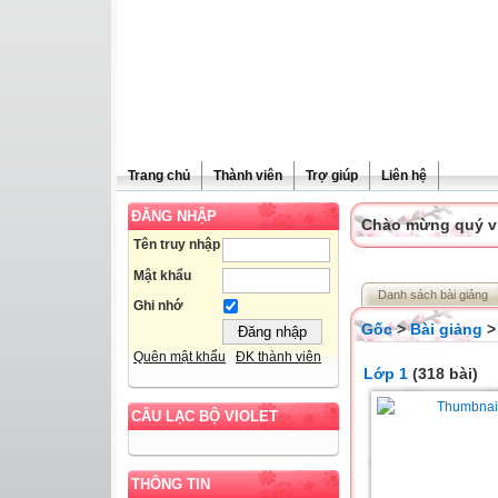
Trang chủ
Thành viên
Trợ giúp
Liên hệ
ĐĂNG NHẬP
Chào mừng quý vị 
Tên truy nhập
Mật khẩu
Danh sách bài giảng
Ghi nhớ
Gốc
>
Bài giảng
Quên mật khẩu
ĐK thành viên
Lớp 1
(318 bài)
CÂU LẠC BỘ VIOLET
THÔNG TIN