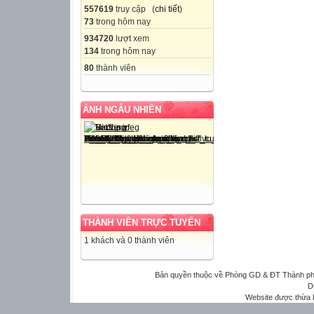
557619
truy cập (
chi tiết
)
73
trong hôm nay
934720
lượt xem
134
trong hôm nay
80
thành viên
ẢNH NGẪU NHIÊN
THÀNH VIÊN TRỰC TUYẾN
1 khách và 0 thành viên
Bản quyền thuộc về Phòng GD & ĐT Thành phố 
D
Website được thừa 