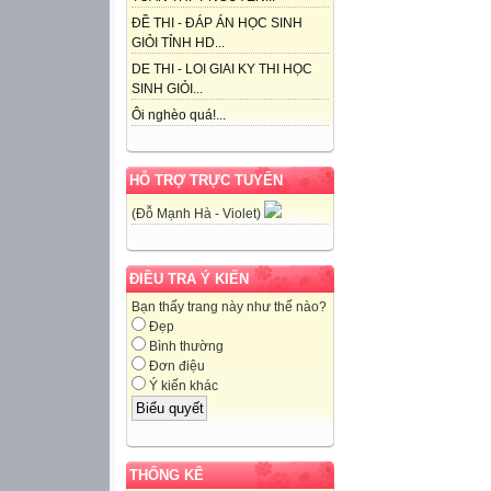
ĐỀ THI - ĐÁP ÁN HỌC SINH
GIỎI TỈNH HD...
DE THI - LOI GIAI KY THI HỌC
SINH GIỎI...
Ôi nghèo quá!...
HỖ TRỢ TRỰC TUYẾN
(Đỗ Mạnh Hà - Violet)
ĐIỀU TRA Ý KIẾN
Bạn thấy trang này như thế nào?
Đẹp
Bình thường
Đơn điệu
Ý kiến khác
THỐNG KÊ