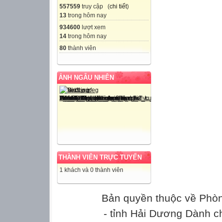
557559
truy cập (
chi tiết
)
13
trong hôm nay
934600
lượt xem
14
trong hôm nay
80
thành viên
ẢNH NGẪU NHIÊN
THÀNH VIÊN TRỰC TUYẾN
1 khách và 0 thành viên
Bản quyền thuộc về Phò
- tỉnh Hải Dương Dành c