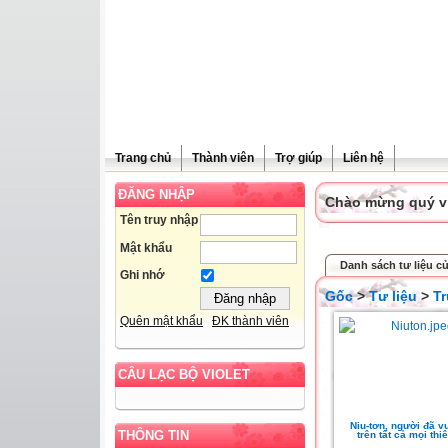
Trang chủ
Thành viên
Trợ giúp
Liên hệ
ĐĂNG NHẬP
Chào mừng quý vị 
Tên truy nhập
Mật khẩu
Danh sách tư liệu củ
Ghi nhớ
Gốc
>
Tư liệu
>
T
Quên mật khẩu
ĐK thành viên
CÂU LẠC BỘ VIOLET
Niu-tơn, người đã v
THÔNG TIN
trên tất cả mọi thiê