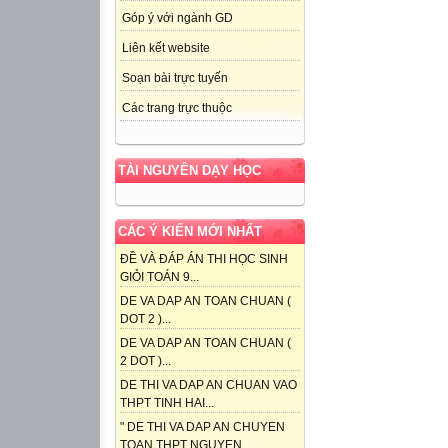
Góp ý với ngành GD
Liên kết website
Soạn bài trực tuyến
Các trang trực thuộc
TÀI NGUYÊN DẠY HỌC
CÁC Ý KIẾN MỚI NHẤT
ĐỀ VÀ ĐÁP ÁN THI HỌC SINH
GIỎI TOÁN 9...
DE VA DAP AN TOAN CHUAN (
DOT 2 )...
DE VA DAP AN TOAN CHUAN (
2 DOT )...
DE THI VA DAP AN CHUAN VAO
THPT TINH HAI...
" DE THI VA DAP AN CHUYEN
TOAN THPT NGUYEN...