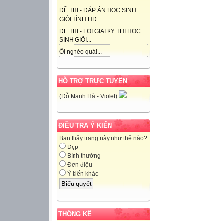
ĐỀ THI - ĐÁP ÁN HỌC SINH
GIỎI TỈNH HD...
DE THI - LOI GIAI KY THI HỌC
SINH GIỎI...
Ôi nghèo quá!...
HỖ TRỢ TRỰC TUYẾN
(Đỗ Mạnh Hà - Violet)
ĐIỀU TRA Ý KIẾN
Bạn thấy trang này như thế nào?
Đẹp
Bình thường
Đơn điệu
Ý kiến khác
THỐNG KÊ