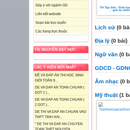
Góp ý với ngành GD
TH Tập tính - Sinh họ
... giới tự nhiê
Liên kết website
Soạn bài trực tuyến
Lịch sử
(0 bà
Các trang trực thuộc
Địa lý
(0 bài)
TÀI NGUYÊN DẠY HỌC
Ngữ văn
(0 b
GDCD - GDN
CÁC Ý KIẾN MỚI NHẤT
ĐỀ VÀ ĐÁP ÁN THI HỌC SINH
GIỎI TOÁN 9...
Âm nhạc
(0 b
DE VA DAP AN TOAN CHUAN (
DOT 2 )...
Mỹ thuật
(1 b
DE VA DAP AN TOAN CHUAN (
2 DOT )...
DE THI VA DAP AN CHUAN VAO
THPT TINH HAI...
" DE THI VA DAP AN CHUYEN
TOAN THPT NGUYEN...