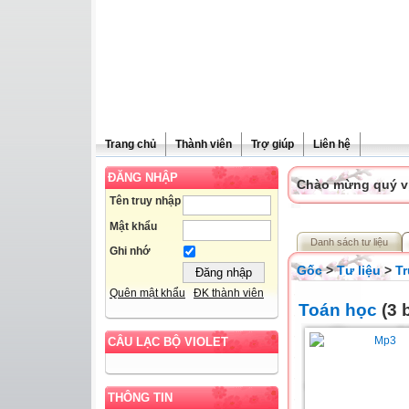
Trang chủ
Thành viên
Trợ giúp
Liên hệ
ĐĂNG NHẬP
Chào mừng quý vị 
Tên truy nhập
Mật khẩu
Danh sách tư liệu
Ghi nhớ
Gốc
>
Tư liệu
>
T
Quên mật khẩu
ĐK thành viên
Toán học
(3 b
CÂU LẠC BỘ VIOLET
THÔNG TIN