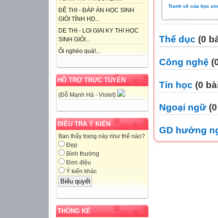
Tranh vẽ của học sin
ĐỀ THI - ĐÁP ÁN HỌC SINH
GIỎI TỈNH HD...
DE THI - LOI GIAI KY THI HỌC
Thể dục
(0 bà
SINH GIỎI...
Ôi nghèo quá!...
Công nghệ
(0
HỖ TRỢ TRỰC TUYẾN
Tin học
(0 bà
(Đỗ Mạnh Hà - Violet)
Ngoại ngữ
(0
ĐIỀU TRA Ý KIẾN
GD hướng n
Bạn thấy trang này như thế nào?
Đẹp
Bình thường
Đơn điệu
Ý kiến khác
THỐNG KÊ