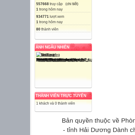
557668
truy cập (
chi tiết
)
1
trong hôm nay
934771
lượt xem
1
trong hôm nay
80
thành viên
ẢNH NGẪU NHIÊN
THÀNH VIÊN TRỰC TUYẾN
1 khách và 0 thành viên
Bản quyền thuộc về Phò
- tỉnh Hải Dương Dành c