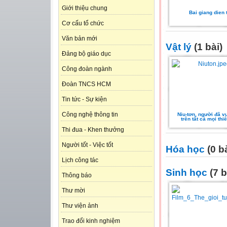
Giới thiệu chung
Bai giang dien 
Cơ cấu tổ chức
Văn bản mới
Vật lý
(1 bài)
Đảng bộ giáo dục
Công đoàn ngành
Đoàn TNCS HCM
Tin tức - Sự kiện
Công nghệ thông tin
Niu-tơn, người đã v
trên tất cả mọi thiê
Thi đua - Khen thưởng
Người tốt - Việc tốt
Hóa học
(0 bà
Lịch công tác
Sinh học
(7 b
Thông báo
Thư mời
Thư viện ảnh
Trao đổi kinh nghiệm