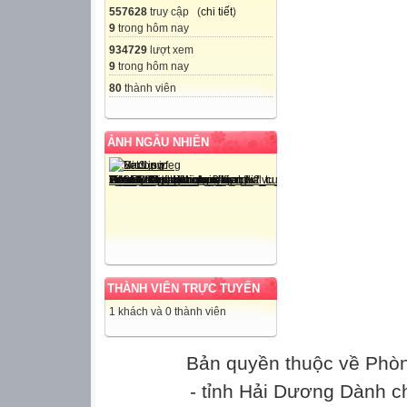
557628
truy cập (
chi tiết
)
9
trong hôm nay
934729
lượt xem
9
trong hôm nay
80
thành viên
ẢNH NGẪU NHIÊN
THÀNH VIÊN TRỰC TUYẾN
1 khách và 0 thành viên
Bản quyền thuộc về Phò
- tỉnh Hải Dương Dành c