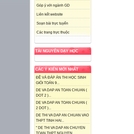
Góp ý với ngành GD
Liên kết website
Soạn bài trực tuyến
Các trang trực thuộc
TÀI NGUYÊN DẠY HỌC
CÁC Ý KIẾN MỚI NHẤT
ĐỀ VÀ ĐÁP ÁN THI HỌC SINH
GIỎI TOÁN 9...
DE VA DAP AN TOAN CHUAN (
DOT 2 )...
DE VA DAP AN TOAN CHUAN (
2 DOT )...
DE THI VA DAP AN CHUAN VAO
THPT TINH HAI...
" DE THI VA DAP AN CHUYEN
TOAN THPT NGUYEN...