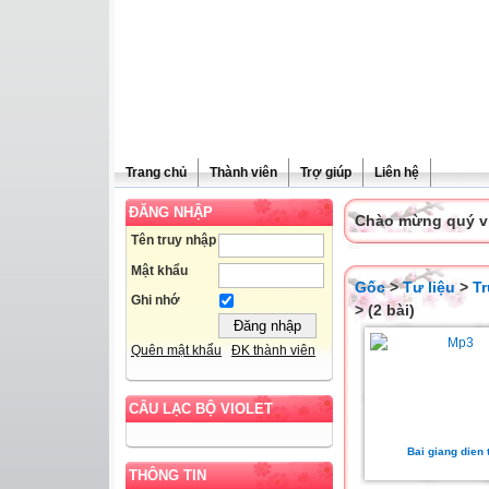
Trang chủ
Thành viên
Trợ giúp
Liên hệ
ĐĂNG NHẬP
Chào mừng quý vị 
Tên truy nhập
Mật khẩu
Gốc
>
Tư liệu
>
T
Ghi nhớ
> (2 bài)
Quên mật khẩu
ĐK thành viên
CÂU LẠC BỘ VIOLET
Bai giang dien 
THÔNG TIN