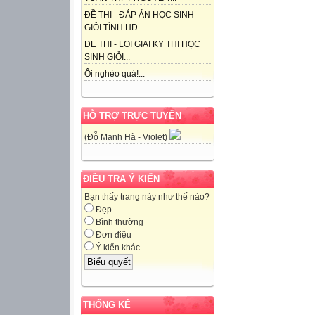
ĐỀ THI - ĐÁP ÁN HỌC SINH
GIỎI TỈNH HD...
DE THI - LOI GIAI KY THI HỌC
SINH GIỎI...
Ôi nghèo quá!...
HỖ TRỢ TRỰC TUYẾN
(Đỗ Mạnh Hà - Violet)
ĐIỀU TRA Ý KIẾN
Bạn thấy trang này như thế nào?
Đẹp
Bình thường
Đơn điệu
Ý kiến khác
THỐNG KÊ