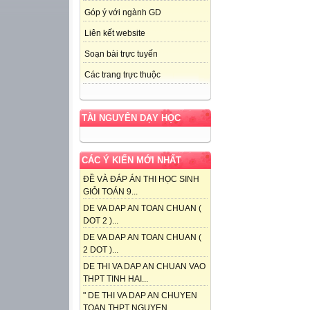
Góp ý với ngành GD
Liên kết website
Soạn bài trực tuyến
Các trang trực thuộc
TÀI NGUYÊN DẠY HỌC
CÁC Ý KIẾN MỚI NHẤT
ĐỀ VÀ ĐÁP ÁN THI HỌC SINH
GIỎI TOÁN 9...
DE VA DAP AN TOAN CHUAN (
DOT 2 )...
DE VA DAP AN TOAN CHUAN (
2 DOT )...
DE THI VA DAP AN CHUAN VAO
THPT TINH HAI...
" DE THI VA DAP AN CHUYEN
TOAN THPT NGUYEN...