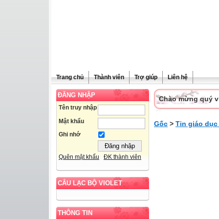
Trang chủ
Thành viên
Trợ giúp
Liên hệ
ĐĂNG NHẬP
Chào mừng quý vị 
Tên truy nhập
Mật khẩu
Gốc
>
Tin giáo dục
Ghi nhớ
Quên mật khẩu
ĐK thành viên
CÂU LẠC BỘ VIOLET
THÔNG TIN