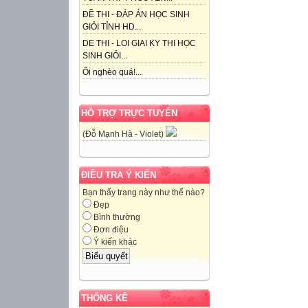
ĐỀ THI - ĐÁP ÁN HỌC SINH
GIỎI TỈNH HD...
DE THI - LOI GIAI KY THI HỌC
SINH GIỎI...
Ôi nghèo quá!...
HỖ TRỢ TRỰC TUYẾN
(Đỗ Mạnh Hà - Violet)
ĐIỀU TRA Ý KIẾN
Bạn thấy trang này như thế nào?
Đẹp
Bình thường
Đơn điệu
Ý kiến khác
THỐNG KÊ