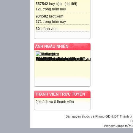
557542
truy cập (
chi tiết
)
121
trong hôm nay
934582
lượt xem
271
trong hôm nay
80
thành viên
ẢNH NGẪU NHIÊN
THÀNH VIÊN TRỰC TUYẾN
2 khách và 0 thành viên
Bản quyền thuộc về Phòng GD & ĐT Thành phố 
D
Website được thừa 