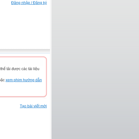
Đăng nhập / Đăng ký
ể tải được các tài liệu
hoặc
xem phim hướng dẫn
Tạo bài viết mới