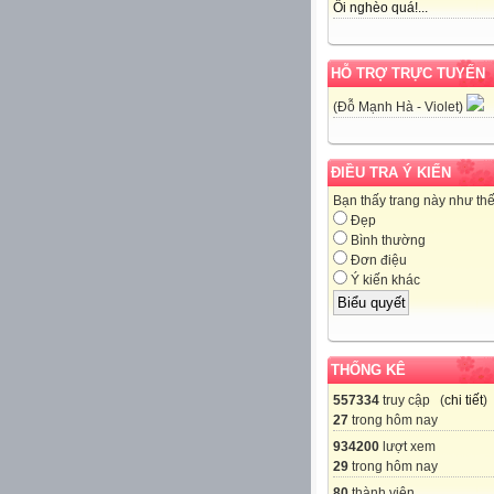
Ôi nghèo quá!...
HỖ TRỢ TRỰC TUYẾN
(Đỗ Mạnh Hà - Violet)
ĐIỀU TRA Ý KIẾN
Bạn thấy trang này như th
Đẹp
Bình thường
Đơn điệu
Ý kiến khác
THỐNG KÊ
557334
truy cập (
chi tiết
)
27
trong hôm nay
934200
lượt xem
29
trong hôm nay
80
thành viên