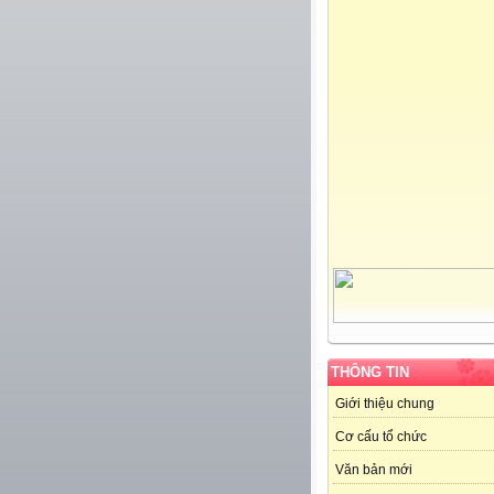
THÔNG TIN
Giới thiệu chung
Cơ cấu tổ chức
Văn bản mới