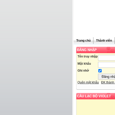
Trang chủ
Thành viên
ĐĂNG NHẬP
Tên truy nhập
Mật khẩu
Ghi nhớ
Quên mật khẩu
ĐK thành 
CÂU LẠC BỘ VIOLET