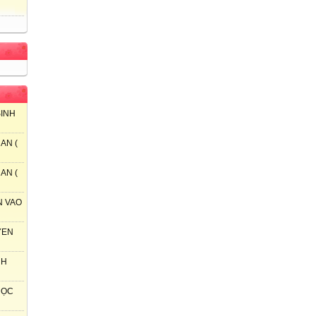
SINH
AN (
AN (
N VAO
YEN
NH
 HỌC