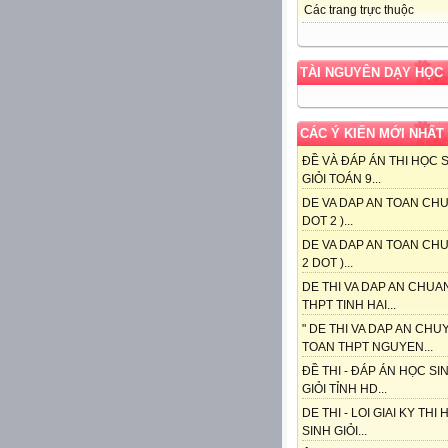
Các trang trực thuộc
TÀI NGUYÊN DẠY HỌC
CÁC Ý KIẾN MỚI NHẤT
ĐỀ VÀ ĐÁP ÁN THI HỌC 
GIỎI TOÁN 9...
DE VA DAP AN TOAN CHU
DOT 2 )...
DE VA DAP AN TOAN CHU
2 DOT )...
DE THI VA DAP AN CHUA
THPT TINH HAI...
" DE THI VA DAP AN CHU
TOAN THPT NGUYEN...
ĐỀ THI - ĐÁP ÁN HỌC SI
GIỎI TỈNH HD...
DE THI - LOI GIAI KY THI
SINH GIỎI...