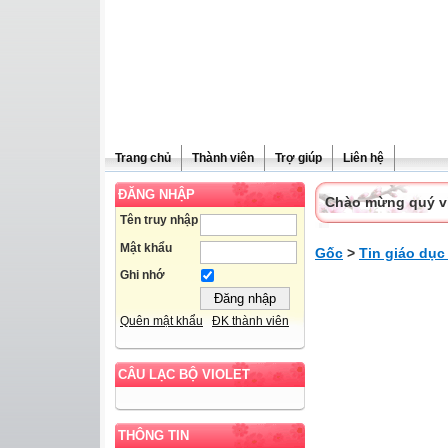
Trang chủ
Thành viên
Trợ giúp
Liên hệ
ĐĂNG NHẬP
Chào mừng quý vị 
Tên truy nhập
Mật khẩu
Gốc
>
Tin giáo dục
Ghi nhớ
Quên mật khẩu
ĐK thành viên
CÂU LẠC BỘ VIOLET
THÔNG TIN