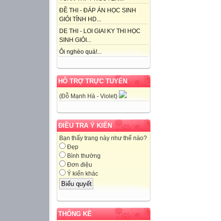
ĐỀ THI - ĐÁP ÁN HỌC SINH
GIỎI TỈNH HD...
DE THI - LOI GIAI KY THI HỌC
SINH GIỎI...
Ôi nghèo quá!...
HỖ TRỢ TRỰC TUYẾN
(Đỗ Mạnh Hà - Violet)
ĐIỀU TRA Ý KIẾN
Bạn thấy trang này như thế nào?
Đẹp
Bình thường
Đơn điệu
Ý kiến khác
THỐNG KÊ