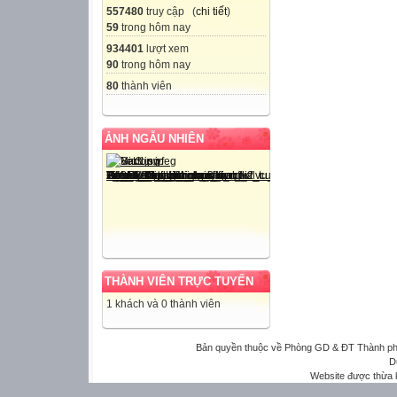
557480
truy cập (
chi tiết
)
59
trong hôm nay
934401
lượt xem
90
trong hôm nay
80
thành viên
ẢNH NGẪU NHIÊN
THÀNH VIÊN TRỰC TUYẾN
1 khách và 0 thành viên
Bản quyền thuộc về Phòng GD & ĐT Thành phố 
D
Website được thừa 