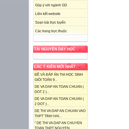
Góp ý với ngành GD
Liên kết website
Soạn bài trực tuyến
Các trang trực thuộc
TÀI NGUYÊN DẠY HỌC
CÁC Ý KIẾN MỚI NHẤT
ĐỀ VÀ ĐÁP ÁN THI HỌC SINH
GIỎI TOÁN 9...
DE VA DAP AN TOAN CHUAN (
DOT 2 )...
DE VA DAP AN TOAN CHUAN (
2 DOT )...
DE THI VA DAP AN CHUAN VAO
THPT TINH HAI...
" DE THI VA DAP AN CHUYEN
TOAN THPT NGUYEN...