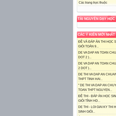
Các trang trực thuộc
TÀI NGUYÊN DẠY HỌC
CÁC Ý KIẾN MỚI NHẤT
ĐỀ VÀ ĐÁP ÁN THI HỌC 
GIỎI TOÁN 9...
DE VA DAP AN TOAN CHU
DOT 2 )...
DE VA DAP AN TOAN CHU
2 DOT )...
DE THI VA DAP AN CHUA
THPT TINH HAI...
" DE THI VA DAP AN CHU
TOAN THPT NGUYEN...
ĐỀ THI - ĐÁP ÁN HỌC SI
GIỎI TỈNH HD...
DE THI - LOI GIAI KY THI
SINH GIỎI...