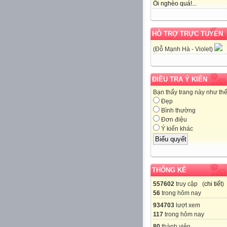
Ôi nghèo quá!...
HỖ TRỢ TRỰC TUYẾN
(Đỗ Mạnh Hà - Violet)
ĐIỀU TRA Ý KIẾN
Bạn thấy trang này như th
Đẹp
Bình thường
Đơn điệu
Ý kiến khác
THỐNG KÊ
557602
truy cập (
chi tiết
)
56
trong hôm nay
934703
lượt xem
117
trong hôm nay
80
thành viên