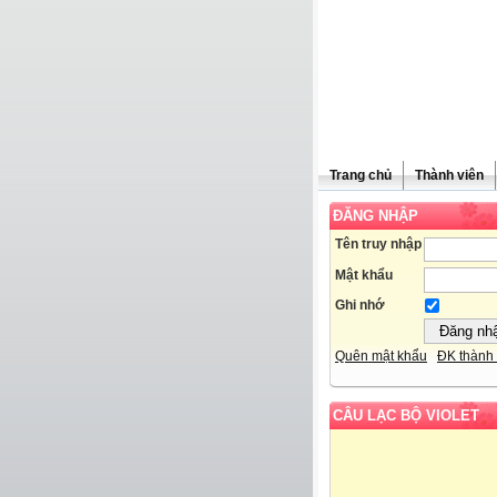
Trang chủ
Thành viên
ĐĂNG NHẬP
Tên truy nhập
Mật khẩu
Ghi nhớ
Quên mật khẩu
ĐK thành 
CÂU LẠC BỘ VIOLET