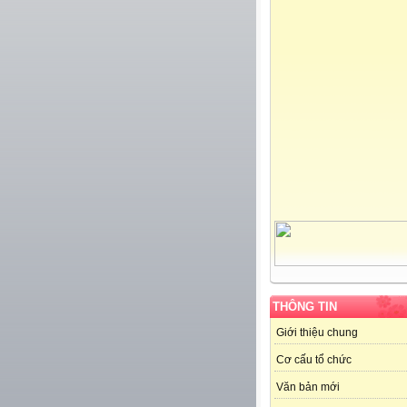
THÔNG TIN
Giới thiệu chung
Cơ cấu tổ chức
Văn bản mới