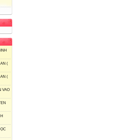
SINH
AN (
AN (
N VAO
YEN
NH
 HỌC