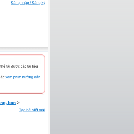
Đăng nhập / Đăng ký
ể tải được các tài liệu
hoặc
xem phim hướng dẫn
ng, ban
>
Tạo bài viết mới