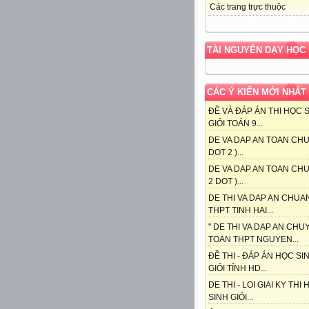
Các trang trực thuộc
TÀI NGUYÊN DẠY HỌC
CÁC Ý KIẾN MỚI NHẤT
ĐỀ VÀ ĐÁP ÁN THI HỌC 
GIỎI TOÁN 9...
DE VA DAP AN TOAN CHU
DOT 2 )...
DE VA DAP AN TOAN CHU
2 DOT )...
DE THI VA DAP AN CHUA
THPT TINH HAI...
" DE THI VA DAP AN CHU
TOAN THPT NGUYEN...
ĐỀ THI - ĐÁP ÁN HỌC SI
GIỎI TỈNH HD...
DE THI - LOI GIAI KY THI
SINH GIỎI...