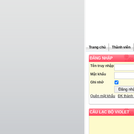
Trang chủ
Thành viên
ĐĂNG NHẬP
Tên truy nhập
Mật khẩu
Ghi nhớ
Quên mật khẩu
ĐK thành 
CÂU LẠC BỘ VIOLET