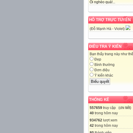
Ôi nghèo quá!...
HỖ TRỢ TRỰC TUYẾN
(Đỗ Mạnh Hà - Violet)
ĐIỀU TRA Ý KIẾN
Bạn thấy trang này như th
Đẹp
Bình thường
Đơn điệu
Ý kiến khác
THỐNG KÊ
557659
truy cập (
chi tiết
)
40
trong hôm nay
934762
lượt xem
42
trong hôm nay
80
thành viên