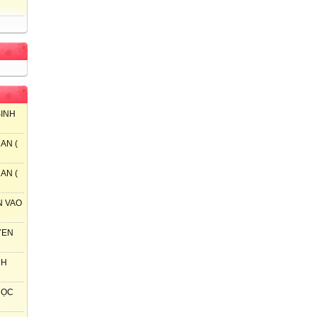
SINH
AN (
AN (
N VAO
YEN
NH
 HỌC