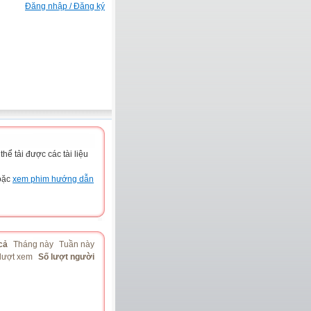
Đăng nhập / Đăng ký
ể tải được các tài liệu
hoặc
xem phim hướng dẫn
cả
Tháng này
Tuần này
lượt xem
Số lượt người