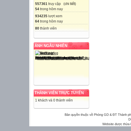
557361
truy cập (
chi tiết
)
54
trong hôm nay
934235
lượt xem
64
trong hôm nay
80
thành viên
ẢNH NGẪU NHIÊN
THÀNH VIÊN TRỰC TUYẾN
1 khách và 0 thành viên
Bản quyền thuộc về Phòng GD & ĐT Thành phố 
D
Website được thừa 