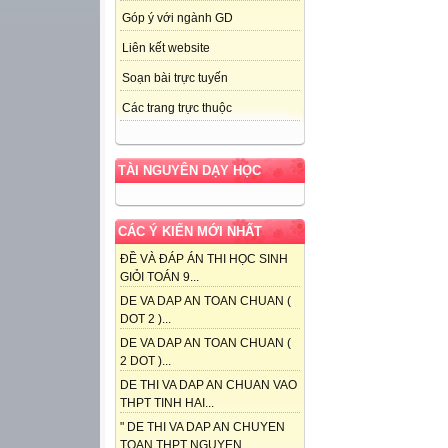
Góp ý với ngành GD
Liên kết website
Soạn bài trực tuyến
Các trang trực thuộc
TÀI NGUYÊN DẠY HỌC
CÁC Ý KIẾN MỚI NHẤT
ĐỀ VÀ ĐÁP ÁN THI HỌC SINH
GIỎI TOÁN 9...
DE VA DAP AN TOAN CHUAN (
DOT 2 )...
DE VA DAP AN TOAN CHUAN (
2 DOT )...
DE THI VA DAP AN CHUAN VAO
THPT TINH HAI...
" DE THI VA DAP AN CHUYEN
TOAN THPT NGUYEN...