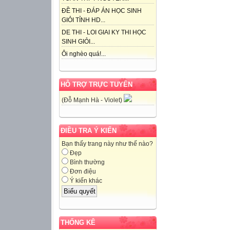
ĐỀ THI - ĐÁP ÁN HỌC SINH
GIỎI TỈNH HD...
DE THI - LOI GIAI KY THI HỌC
SINH GIỎI...
Ôi nghèo quá!...
HỖ TRỢ TRỰC TUYẾN
(Đỗ Mạnh Hà - Violet)
ĐIỀU TRA Ý KIẾN
Bạn thấy trang này như thế nào?
Đẹp
Bình thường
Đơn điệu
Ý kiến khác
THỐNG KÊ