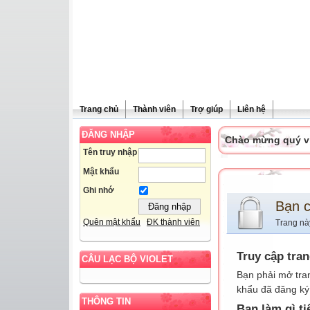
Trang chủ
Thành viên
Trợ giúp
Liên hệ
ĐĂNG NHẬP
Chào mừng quý vị 
Tên truy nhập
Mật khẩu
Ghi nhớ
Bạn 
Quên mật khẩu
ĐK thành viên
Trang nà
Truy cập tra
CÂU LẠC BỘ VIOLET
Bạn phải mở tra
khẩu đã đăng ký 
THÔNG TIN
Bạn làm gì ti