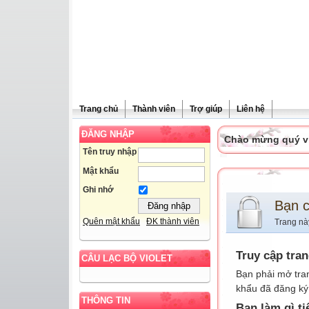
Trang chủ
Thành viên
Trợ giúp
Liên hệ
ĐĂNG NHẬP
Chào mừng quý vị 
Tên truy nhập
Mật khẩu
Ghi nhớ
Bạn 
Quên mật khẩu
ĐK thành viên
Trang nà
Truy cập tra
CÂU LẠC BỘ VIOLET
Bạn phải mở tra
khẩu đã đăng ký 
THÔNG TIN
Bạn làm gì ti