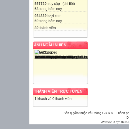
557720
truy cập (
chi tiết
)
53
trong hôm nay
934839
lượt xem
69
trong hôm nay
80
thành viên
ẢNH NGẪU NHIÊN
THÀNH VIÊN TRỰC TUYẾN
1 khách và 0 thành viên
Bản quyền thuộc về Phòng GD & ĐT Thành phố 
D
Website được thừa 