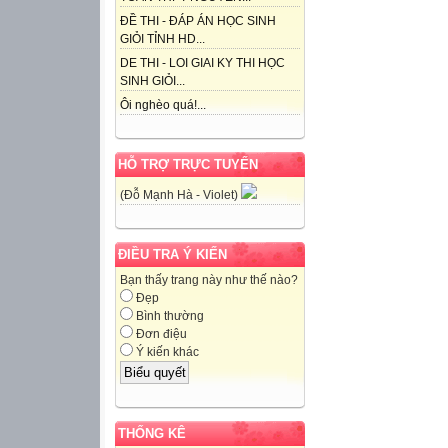
ĐỀ THI - ĐÁP ÁN HỌC SINH
GIỎI TỈNH HD...
DE THI - LOI GIAI KY THI HỌC
SINH GIỎI...
Ôi nghèo quá!...
HỖ TRỢ TRỰC TUYẾN
(Đỗ Mạnh Hà - Violet)
ĐIỀU TRA Ý KIẾN
Bạn thấy trang này như thế nào?
Đẹp
Bình thường
Đơn điệu
Ý kiến khác
THỐNG KÊ