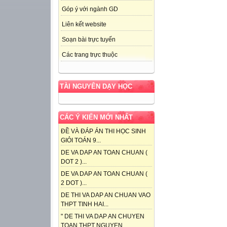
Góp ý với ngành GD
Liên kết website
Soạn bài trực tuyến
Các trang trực thuộc
TÀI NGUYÊN DẠY HỌC
CÁC Ý KIẾN MỚI NHẤT
ĐỀ VÀ ĐÁP ÁN THI HỌC SINH
GIỎI TOÁN 9...
DE VA DAP AN TOAN CHUAN (
DOT 2 )...
DE VA DAP AN TOAN CHUAN (
2 DOT )...
DE THI VA DAP AN CHUAN VAO
THPT TINH HAI...
" DE THI VA DAP AN CHUYEN
TOAN THPT NGUYEN...