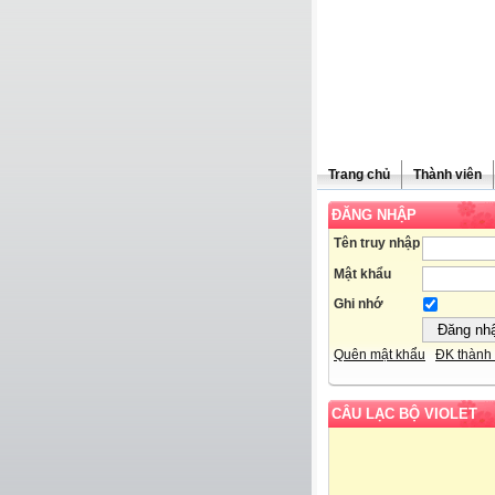
Trang chủ
Thành viên
ĐĂNG NHẬP
Tên truy nhập
Mật khẩu
Ghi nhớ
Quên mật khẩu
ĐK thành 
CÂU LẠC BỘ VIOLET