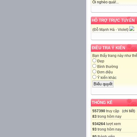
Ôi nghèo quá!...
HỖ TRỢ TRỰC TUYẾN
(Đỗ Mạnh Hà - Violet)
ĐIỀU TRA Ý KIẾN
Bạn thấy trang này như th
Đẹp
Bình thường
Đơn điệu
Ý kiến khác
THỐNG KÊ
557390
truy cập (
chi tiết
)
83
trong hôm nay
934264
lượt xem
93
trong hôm nay
80
thành viên