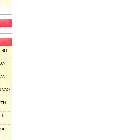
SINH
AN (
AN (
N VAO
YEN
NH
 HỌC