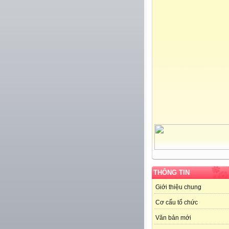
THÔNG TIN
Giới thiệu chung
Cơ cấu tổ chức
Văn bản mới