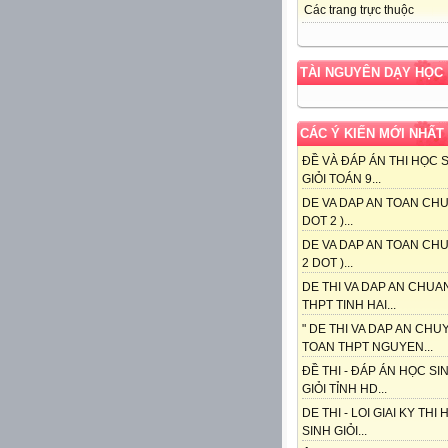
Các trang trực thuộc
TÀI NGUYÊN DẠY HỌC
CÁC Ý KIẾN MỚI NHẤT
ĐỀ VÀ ĐÁP ÁN THI HỌC 
GIỎI TOÁN 9...
DE VA DAP AN TOAN CHU
DOT 2 )...
DE VA DAP AN TOAN CHU
2 DOT )...
DE THI VA DAP AN CHUA
THPT TINH HAI...
" DE THI VA DAP AN CHU
TOAN THPT NGUYEN...
ĐỀ THI - ĐÁP ÁN HỌC SI
GIỎI TỈNH HD...
DE THI - LOI GIAI KY THI
SINH GIỎI...