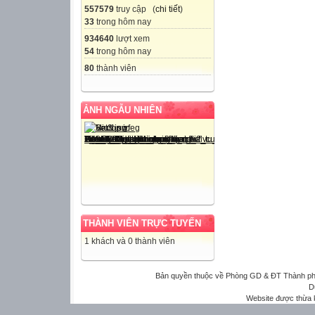
557579
truy cập (
chi tiết
)
33
trong hôm nay
934640
lượt xem
54
trong hôm nay
80
thành viên
ẢNH NGẪU NHIÊN
THÀNH VIÊN TRỰC TUYẾN
1 khách và 0 thành viên
Bản quyền thuộc về Phòng GD & ĐT Thành phố 
D
Website được thừa 