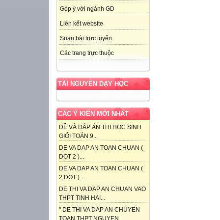
Góp ý với ngành GD
Liên kết website
Soạn bài trực tuyến
Các trang trực thuộc
TÀI NGUYÊN DẠY HỌC
CÁC Ý KIẾN MỚI NHẤT
ĐỀ VÀ ĐÁP ÁN THI HỌC SINH
GIỎI TOÁN 9...
DE VA DAP AN TOAN CHUAN (
DOT 2 )...
DE VA DAP AN TOAN CHUAN (
2 DOT )...
DE THI VA DAP AN CHUAN VAO
THPT TINH HAI...
" DE THI VA DAP AN CHUYEN
TOAN THPT NGUYEN...