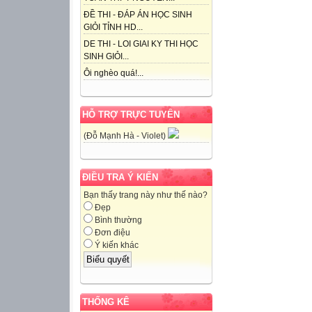
ĐỀ THI - ĐÁP ÁN HỌC SINH
GIỎI TỈNH HD...
DE THI - LOI GIAI KY THI HỌC
SINH GIỎI...
Ôi nghèo quá!...
HỖ TRỢ TRỰC TUYẾN
(Đỗ Mạnh Hà - Violet)
ĐIỀU TRA Ý KIẾN
Bạn thấy trang này như thế nào?
Đẹp
Bình thường
Đơn điệu
Ý kiến khác
THỐNG KÊ