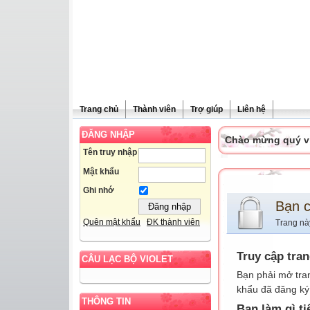
Trang chủ
Thành viên
Trợ giúp
Liên hệ
ĐĂNG NHẬP
Chào mừng quý vị 
Tên truy nhập
Mật khẩu
Ghi nhớ
Bạn 
Quên mật khẩu
ĐK thành viên
Trang nà
Truy cập tra
CÂU LẠC BỘ VIOLET
Bạn phải mở tra
khẩu đã đăng ký 
THÔNG TIN
Bạn làm gì ti