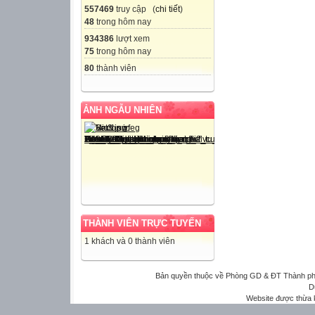
557469
truy cập (
chi tiết
)
48
trong hôm nay
934386
lượt xem
75
trong hôm nay
80
thành viên
ẢNH NGẪU NHIÊN
THÀNH VIÊN TRỰC TUYẾN
1 khách và 0 thành viên
Bản quyền thuộc về Phòng GD & ĐT Thành phố 
D
Website được thừa 