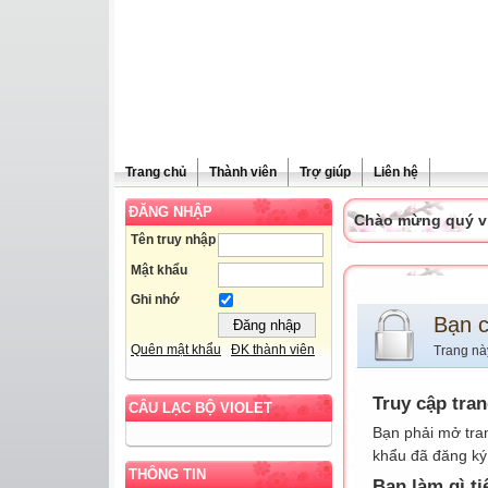
Trang chủ
Thành viên
Trợ giúp
Liên hệ
ĐĂNG NHẬP
Chào mừng quý vị 
Tên truy nhập
Mật khẩu
Ghi nhớ
Bạn 
Quên mật khẩu
ĐK thành viên
Trang nà
Truy cập tra
CÂU LẠC BỘ VIOLET
Bạn phải mở tra
khẩu đã đăng ký 
THÔNG TIN
Bạn làm gì ti