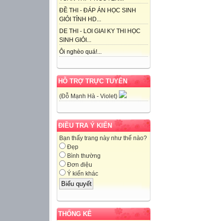
ĐỀ THI - ĐÁP ÁN HỌC SINH
GIỎI TỈNH HD...
DE THI - LOI GIAI KY THI HỌC
SINH GIỎI...
Ôi nghèo quá!...
HỖ TRỢ TRỰC TUYẾN
(Đỗ Mạnh Hà - Violet)
ĐIỀU TRA Ý KIẾN
Bạn thấy trang này như thế nào?
Đẹp
Bình thường
Đơn điệu
Ý kiến khác
THỐNG KÊ