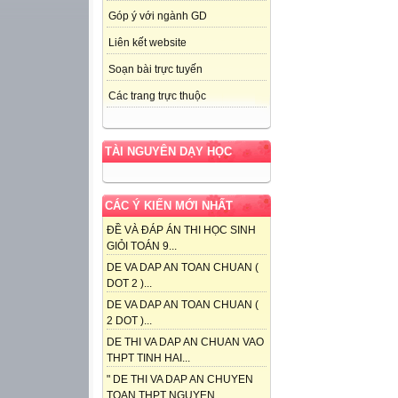
Góp ý với ngành GD
Liên kết website
Soạn bài trực tuyến
Các trang trực thuộc
TÀI NGUYÊN DẠY HỌC
CÁC Ý KIẾN MỚI NHẤT
ĐỀ VÀ ĐÁP ÁN THI HỌC SINH
GIỎI TOÁN 9...
DE VA DAP AN TOAN CHUAN (
DOT 2 )...
DE VA DAP AN TOAN CHUAN (
2 DOT )...
DE THI VA DAP AN CHUAN VAO
THPT TINH HAI...
" DE THI VA DAP AN CHUYEN
TOAN THPT NGUYEN...