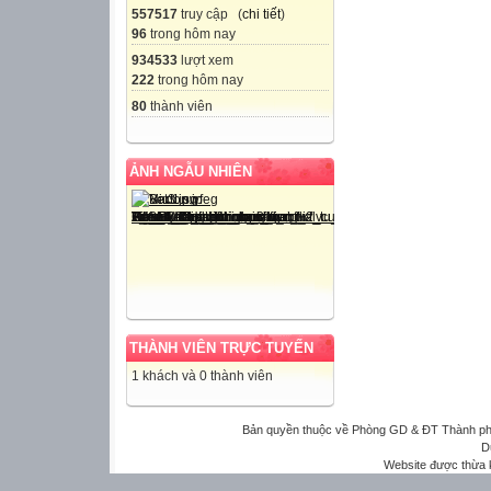
557517
truy cập (
chi tiết
)
96
trong hôm nay
934533
lượt xem
222
trong hôm nay
80
thành viên
ẢNH NGẪU NHIÊN
THÀNH VIÊN TRỰC TUYẾN
1 khách và 0 thành viên
Bản quyền thuộc về Phòng GD & ĐT Thành phố 
D
Website được thừa 