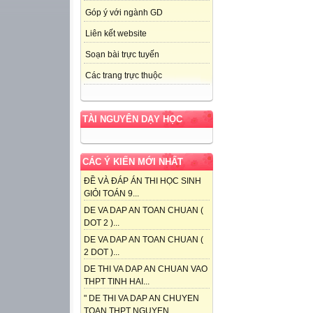
Góp ý với ngành GD
Liên kết website
Soạn bài trực tuyến
Các trang trực thuộc
TÀI NGUYÊN DẠY HỌC
CÁC Ý KIẾN MỚI NHẤT
ĐỀ VÀ ĐÁP ÁN THI HỌC SINH
GIỎI TOÁN 9...
DE VA DAP AN TOAN CHUAN (
DOT 2 )...
DE VA DAP AN TOAN CHUAN (
2 DOT )...
DE THI VA DAP AN CHUAN VAO
THPT TINH HAI...
" DE THI VA DAP AN CHUYEN
TOAN THPT NGUYEN...