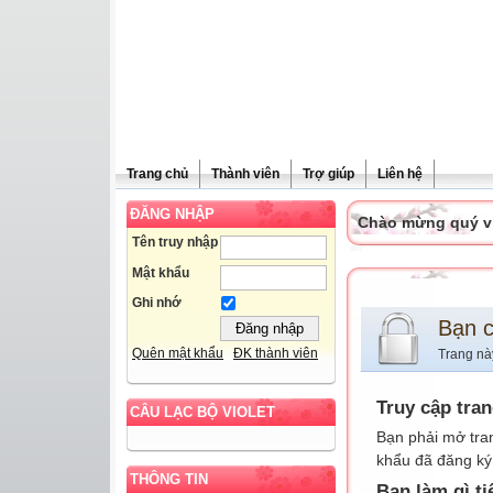
Trang chủ
Thành viên
Trợ giúp
Liên hệ
ĐĂNG NHẬP
Chào mừng quý vị 
Tên truy nhập
Mật khẩu
Ghi nhớ
Bạn 
Quên mật khẩu
ĐK thành viên
Trang nà
Truy cập tra
CÂU LẠC BỘ VIOLET
Bạn phải mở tra
khẩu đã đăng ký 
THÔNG TIN
Bạn làm gì ti