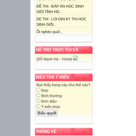
ĐỀ THI - ĐÁP ÁN HỌC SINH
GIỎI TỈNH HD...
DE THI - LOI GIAI KY THI HỌC
SINH GIỎI...
Ôi nghèo quá!...
HỖ TRỢ TRỰC TUYẾN
(Đỗ Mạnh Hà - Violet)
ĐIỀU TRA Ý KIẾN
Bạn thấy trang này như thế nào?
Đẹp
Bình thường
Đơn điệu
Ý kiến khác
THỐNG KÊ