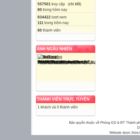
557501
truy cập (
chi tiết
)
80
trong hôm nay
934422
lượt xem
111
trong hôm nay
80
thành viên
ẢNH NGẪU NHIÊN
THÀNH VIÊN TRỰC TUYẾN
1 khách và 0 thành viên
Bản quyền thuộc về Phòng GD & ĐT Thành phố 
D
Website được thừa 