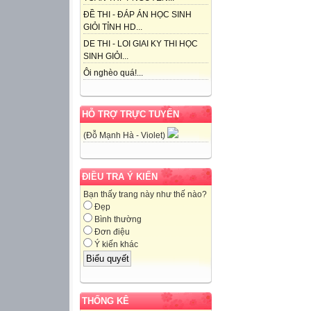
ĐỀ THI - ĐÁP ÁN HỌC SINH
GIỎI TỈNH HD...
DE THI - LOI GIAI KY THI HỌC
SINH GIỎI...
Ôi nghèo quá!...
HỖ TRỢ TRỰC TUYẾN
(Đỗ Mạnh Hà - Violet)
ĐIỀU TRA Ý KIẾN
Bạn thấy trang này như thế nào?
Đẹp
Bình thường
Đơn điệu
Ý kiến khác
THỐNG KÊ