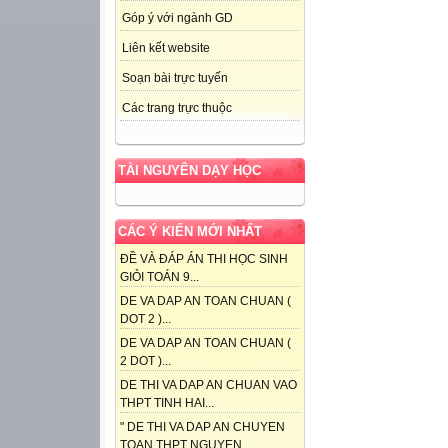
Góp ý với ngành GD
Liên kết website
Soạn bài trực tuyến
Các trang trực thuộc
TÀI NGUYÊN DẠY HỌC
CÁC Ý KIẾN MỚI NHẤT
ĐỀ VÀ ĐÁP ÁN THI HỌC SINH
GIỎI TOÁN 9...
DE VA DAP AN TOAN CHUAN (
DOT 2 )...
DE VA DAP AN TOAN CHUAN (
2 DOT )...
DE THI VA DAP AN CHUAN VAO
THPT TINH HAI...
" DE THI VA DAP AN CHUYEN
TOAN THPT NGUYEN...