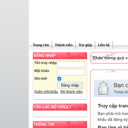
Trang chủ
Thành viên
Trợ giúp
Liên hệ
ĐĂNG NHẬP
Chào mừng quý vị 
Tên truy nhập
Mật khẩu
Ghi nhớ
Bạn 
Quên mật khẩu
ĐK thành viên
Trang nà
Truy cập tra
CÂU LẠC BỘ VIOLET
Bạn phải mở tra
khẩu đã đăng ký 
THÔNG TIN
Bạn làm gì ti