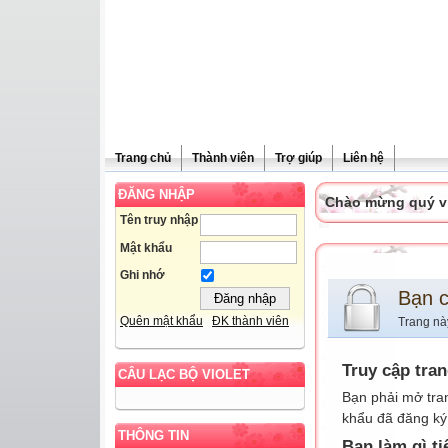
Trang chủ
Thành viên
Trợ giúp
Liên hệ
ĐĂNG NHẬP
Chào mừng quý vị 
Tên truy nhập
Mật khẩu
Ghi nhớ
Bạn 
Quên mật khẩu
ĐK thành viên
Trang nà
Truy cập tra
CÂU LẠC BỘ VIOLET
Bạn phải mở tra
khẩu đã đăng ký 
THÔNG TIN
Bạn làm gì ti