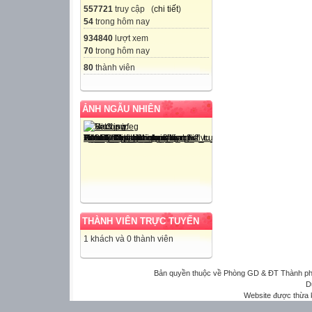
557721
truy cập (
chi tiết
)
54
trong hôm nay
934840
lượt xem
70
trong hôm nay
80
thành viên
ẢNH NGẪU NHIÊN
THÀNH VIÊN TRỰC TUYẾN
1 khách và 0 thành viên
Bản quyền thuộc về Phòng GD & ĐT Thành phố 
D
Website được thừa 