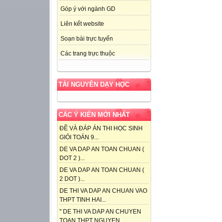
Góp ý với ngành GD
Liên kết website
Soạn bài trực tuyến
Các trang trực thuộc
TÀI NGUYÊN DẠY HỌC
CÁC Ý KIẾN MỚI NHẤT
ĐỀ VÀ ĐÁP ÁN THI HỌC SINH
GIỎI TOÁN 9...
DE VA DAP AN TOAN CHUAN (
DOT 2 )...
DE VA DAP AN TOAN CHUAN (
2 DOT )...
DE THI VA DAP AN CHUAN VAO
THPT TINH HAI...
" DE THI VA DAP AN CHUYEN
TOAN THPT NGUYEN...