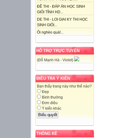
ĐỀ THI - ĐÁP ÁN HỌC SINH
GIỎI TỈNH HD...
DE THI - LOI GIAI KY THI HỌC
SINH GIỎI...
Ôi nghèo quá!...
HỖ TRỢ TRỰC TUYẾN
(Đỗ Mạnh Hà - Violet)
ĐIỀU TRA Ý KIẾN
Bạn thấy trang này như thế nào?
Đẹp
Bình thường
Đơn điệu
Ý kiến khác
THỐNG KÊ