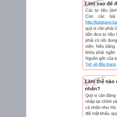
Làm sao để đư
Các tư liệu (ản
Còn các bài 
http://baigiang.b
quý vị cần phải 
dẫn đưa tư liệu
phải có nội dun
viện. Nếu bằng 
khóa phải ngắn 
Nguồn gốc của tư 
Trở về đầu trang
Làm thế nào đ
nhân?
Quý vị cần đăng
nhập lại chính xá
cá nhân như Họ v
đổi mật khẩu, qu