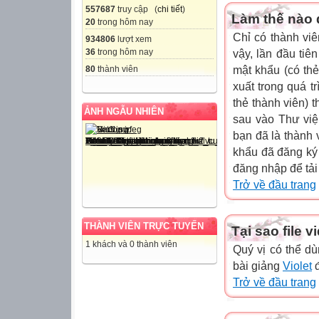
557687
truy cập (
chi tiết
)
Làm thế nào đ
20
trong hôm nay
Chỉ có thành viê
934806
lượt xem
36
trong hôm nay
vậy, lần đầu tiê
80
thành viên
mật khẩu (có thẻ
xuất trong quá t
thẻ thành viên) 
ẢNH NGẪU NHIÊN
sau vào Thư viện
bạn đã là thành 
khẩu đã đăng ký
đăng nhập để tải
Trở về đầu trang
THÀNH VIÊN TRỰC TUYẾN
Tại sao file 
1 khách và 0 thành viên
Quý vị có thể 
bài giảng
Violet
đ
Trở về đầu trang