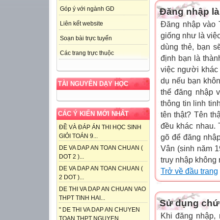
Góp ý với ngành GD
Đăng nhập là 
Đăng nhập vào T
Liên kết website
giống như là việc
Soạn bài trực tuyến
dùng thẻ, bạn s
Các trang trực thuộc
định bạn là thàn
việc người khác
dụ nếu bạn khôn
TÀI NGUYÊN DẠY HỌC
thể đăng nhập v
thông tin linh ti
CÁC Ý KIẾN MỚI NHẤT
tên thật? Tên th
đều khác nhau. 
ĐỀ VÀ ĐÁP ÁN THI HỌC SINH
GIỎI TOÁN 9...
gõ để đăng nhập
Vân (sinh năm 19
DE VA DAP AN TOAN CHUAN (
DOT 2 )...
truy nhập không 
DE VA DAP AN TOAN CHUAN (
Trở về đầu trang
2 DOT )...
DE THI VA DAP AN CHUAN VAO
THPT TINH HAI...
Sử dụng chức
" DE THI VA DAP AN CHUYEN
Khi đăng nhập,
TOAN THPT NGUYEN...