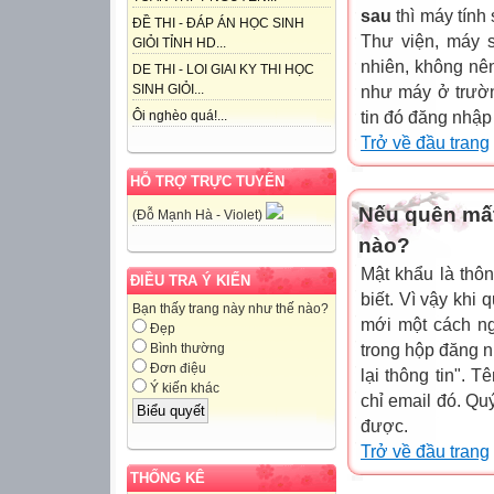
sau
thì máy tính
ĐỀ THI - ĐÁP ÁN HỌC SINH
Thư viện, máy s
GIỎI TỈNH HD...
nhiên, không nê
DE THI - LOI GIAI KY THI HỌC
SINH GIỎI...
như máy ở trườn
tin đó đăng nhập
Ôi nghèo quá!...
Trở về đầu trang
HỖ TRỢ TRỰC TUYẾN
Nếu quên mất
(Đỗ Mạnh Hà - Violet)
nào?
Mật khẩu là thôn
ĐIỀU TRA Ý KIẾN
biết. Vì vậy khi 
Bạn thấy trang này như thế nào?
mới một cách ng
Đẹp
trong hộp đăng n
Bình thường
Đơn điệu
lại thông tin". 
Ý kiến khác
chỉ email đó. Qu
được.
Trở về đầu trang
THỐNG KÊ