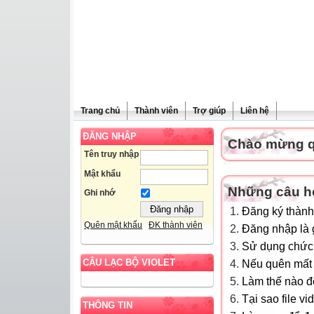
Trang chủ
Thành viên
Trợ giúp
Liên hệ
ĐĂNG NHẬP
Chào mừng qu
Tên truy nhập
Mật khẩu
Những câu h
Ghi nhớ
Đăng ký thành
Quên mật khẩu
ĐK thành viên
Đăng nhập là g
Sử dụng chức 
CÂU LẠC BỘ VIOLET
Nếu quên mất m
Làm thế nào để
Tại sao file v
THÔNG TIN