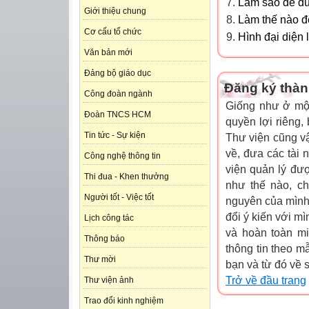
Làm sao để đưa
Giới thiệu chung
Làm thế nào để
Cơ cấu tổ chức
Hình đại diện 
Văn bản mới
Đảng bộ giáo dục
Đăng ký thàn
Công đoàn ngành
Giống như ở một
Đoàn TNCS HCM
quyền lợi riêng,
Tin tức - Sự kiện
Thư viện cũng vậy
về, đưa các tài 
Công nghệ thông tin
viện quản lý đư
Thi đua - Khen thưởng
như thế nào, ch
Người tốt - Việc tốt
nguyên của mình,
đổi ý kiến với m
Lịch công tác
và hoàn toàn mi
Thông báo
thông tin theo m
Thư mời
bạn và từ đó về 
Trở về đầu trang
Thư viện ảnh
Trao đổi kinh nghiệm