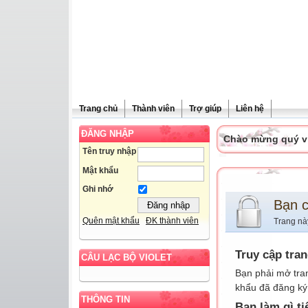
Trang chủ
Thành viên
Trợ giúp
Liên hệ
ĐĂNG NHẬP
Chào mừng quý vị 
Tên truy nhập
Mật khẩu
Ghi nhớ
Bạn 
Quên mật khẩu
ĐK thành viên
Trang nà
Truy cập tra
CÂU LẠC BỘ VIOLET
Bạn phải mở tra
khẩu đã đăng ký 
THÔNG TIN
Bạn làm gì ti