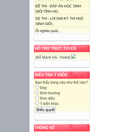
ĐỀ THI - ĐÁP ÁN HỌC SINH
GIỎI TỈNH HD...
DE THI - LOI GIAI KY THI HỌC
SINH GIỎI...
Ôi nghèo quá!...
HỖ TRỢ TRỰC TUYẾN
(Đỗ Mạnh Hà - Violet)
ĐIỀU TRA Ý KIẾN
Bạn thấy trang này như thế nào?
Đẹp
Bình thường
Đơn điệu
Ý kiến khác
THỐNG KÊ