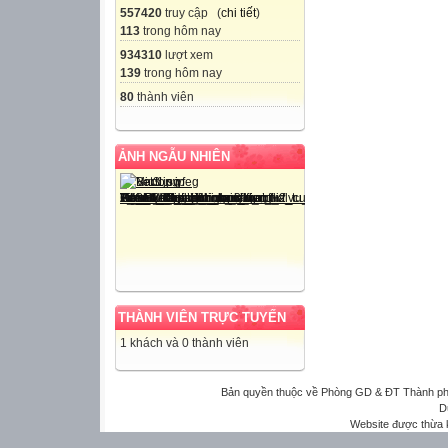
557420
truy cập (
chi tiết
)
113
trong hôm nay
934310
lượt xem
139
trong hôm nay
80
thành viên
ẢNH NGẪU NHIÊN
THÀNH VIÊN TRỰC TUYẾN
1 khách và 0 thành viên
Bản quyền thuộc về Phòng GD & ĐT Thành phố 
D
Website được thừa 