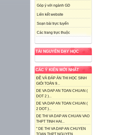
Góp ý với ngành GD
Liên kết website
Soạn bài trực tuyến
Các trang trực thuộc
TÀI NGUYÊN DẠY HỌC
CÁC Ý KIẾN MỚI NHẤT
ĐỀ VÀ ĐÁP ÁN THI HỌC SINH
GIỎI TOÁN 9...
DE VA DAP AN TOAN CHUAN (
DOT 2 )...
DE VA DAP AN TOAN CHUAN (
2 DOT )...
DE THI VA DAP AN CHUAN VAO
THPT TINH HAI...
" DE THI VA DAP AN CHUYEN
TOAN THPT NGUYEN...