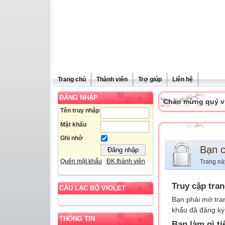
Trang chủ
Thành viên
Trợ giúp
Liên hệ
ĐĂNG NHẬP
Chào mừng quý vị 
Tên truy nhập
Mật khẩu
Ghi nhớ
Bạn 
Quên mật khẩu
ĐK thành viên
Trang nà
Truy cập tra
CÂU LẠC BỘ VIOLET
Bạn phải mở tra
khẩu đã đăng ký 
THÔNG TIN
Bạn làm gì ti