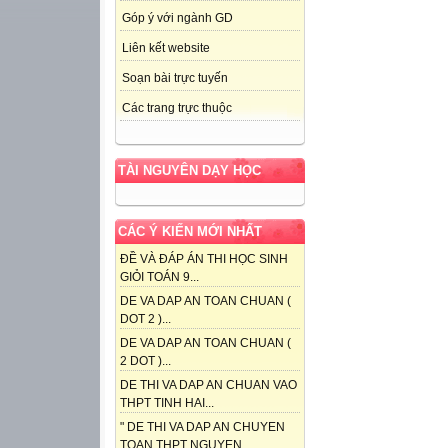
Góp ý với ngành GD
Liên kết website
Soạn bài trực tuyến
Các trang trực thuộc
TÀI NGUYÊN DẠY HỌC
CÁC Ý KIẾN MỚI NHẤT
ĐỀ VÀ ĐÁP ÁN THI HỌC SINH
GIỎI TOÁN 9...
DE VA DAP AN TOAN CHUAN (
DOT 2 )...
DE VA DAP AN TOAN CHUAN (
2 DOT )...
DE THI VA DAP AN CHUAN VAO
THPT TINH HAI...
" DE THI VA DAP AN CHUYEN
TOAN THPT NGUYEN...