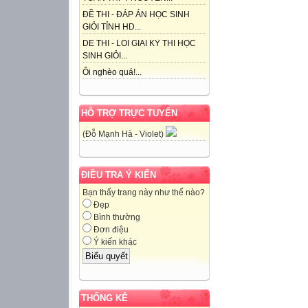
ĐỀ THI - ĐÁP ÁN HỌC SINH
GIỎI TỈNH HD...
DE THI - LOI GIAI KY THI HỌC
SINH GIỎI...
Ôi nghèo quá!...
HỖ TRỢ TRỰC TUYẾN
(Đỗ Mạnh Hà - Violet)
ĐIỀU TRA Ý KIẾN
Bạn thấy trang này như thế nào?
Đẹp
Bình thường
Đơn điệu
Ý kiến khác
THỐNG KÊ