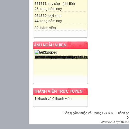
557571
truy cập (
chi tiết
)
25
trong hôm nay
934630
lượt xem
44
trong hôm nay
80
thành viên
ẢNH NGẪU NHIÊN
THÀNH VIÊN TRỰC TUYẾN
1 khách và 0 thành viên
Bản quyền thuộc về Phòng GD & ĐT Thành phố 
D
Website được thừa 