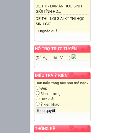
ĐỀ THI - ĐÁP ÁN HỌC SINH
GIỎI TỈNH HD...
DE THI - LOI GIAI KY THI HỌC
SINH GIỎI...
Ôi nghèo quá!...
HỖ TRỢ TRỰC TUYẾN
(Đỗ Mạnh Hà - Violet)
ĐIỀU TRA Ý KIẾN
Bạn thấy trang này như thế nào?
Đẹp
Bình thường
Đơn điệu
Ý kiến khác
THỐNG KÊ