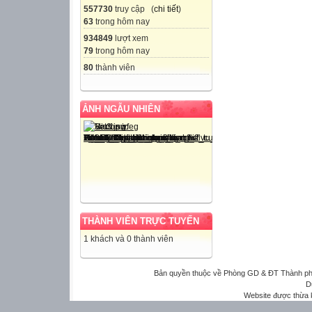
557730
truy cập (
chi tiết
)
63
trong hôm nay
934849
lượt xem
79
trong hôm nay
80
thành viên
ẢNH NGẪU NHIÊN
THÀNH VIÊN TRỰC TUYẾN
1 khách và 0 thành viên
Bản quyền thuộc về Phòng GD & ĐT Thành phố 
D
Website được thừa 