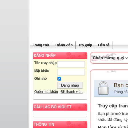
Trang chủ
Thành viên
Trợ giúp
Liên hệ
ĐĂNG NHẬP
Chào mừng quý vị 
Tên truy nhập
Mật khẩu
Ghi nhớ
Bạn 
Quên mật khẩu
ĐK thành viên
Trang nà
Truy cập tra
CÂU LẠC BỘ VIOLET
Bạn phải mở tra
khẩu đã đăng ký 
THÔNG TIN
Bạn làm gì ti