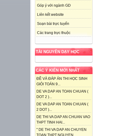
Góp ý với ngành GD
Liên kết website
Soạn bài trực tuyến
Các trang trực thuộc
TÀI NGUYÊN DẠY HỌC
CÁC Ý KIẾN MỚI NHẤT
ĐỀ VÀ ĐÁP ÁN THI HỌC SINH
GIỎI TOÁN 9...
DE VA DAP AN TOAN CHUAN (
DOT 2 )...
DE VA DAP AN TOAN CHUAN (
2 DOT )...
DE THI VA DAP AN CHUAN VAO
THPT TINH HAI...
" DE THI VA DAP AN CHUYEN
TOAN THPT NGUYEN...