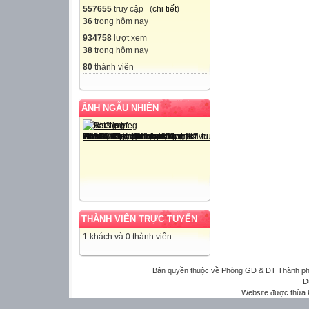
557655
truy cập (
chi tiết
)
36
trong hôm nay
934758
lượt xem
38
trong hôm nay
80
thành viên
ẢNH NGẪU NHIÊN
THÀNH VIÊN TRỰC TUYẾN
1 khách và 0 thành viên
Bản quyền thuộc về Phòng GD & ĐT Thành phố 
D
Website được thừa 