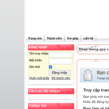
Trang chủ
Thành viên
Trợ giúp
Liên hệ
ĐĂNG NHẬP
Chào mừng quý vị 
Tên truy nhập
Mật khẩu
Ghi nhớ
Bạn 
Quên mật khẩu
ĐK thành viên
Trang nà
Truy cập tra
CÂU LẠC BỘ VIOLET
Bạn phải mở tra
khẩu đã đăng ký 
THÔNG TIN
Bạn làm gì ti