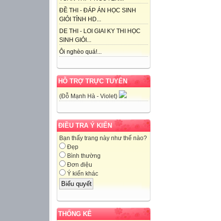
ĐỀ THI - ĐÁP ÁN HỌC SINH
GIỎI TỈNH HD...
DE THI - LOI GIAI KY THI HỌC
SINH GIỎI...
Ôi nghèo quá!...
HỖ TRỢ TRỰC TUYẾN
(Đỗ Mạnh Hà - Violet)
ĐIỀU TRA Ý KIẾN
Bạn thấy trang này như thế nào?
Đẹp
Bình thường
Đơn điệu
Ý kiến khác
THỐNG KÊ