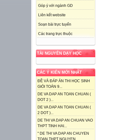
Góp ý với ngành GD
Liên kết website
Soạn bài trực tuyến
Các trang trực thuộc
TÀI NGUYÊN DẠY HỌC
CÁC Ý KIẾN MỚI NHẤT
ĐỀ VÀ ĐÁP ÁN THI HỌC SINH
GIỎI TOÁN 9...
DE VA DAP AN TOAN CHUAN (
DOT 2 )...
DE VA DAP AN TOAN CHUAN (
2 DOT )...
DE THI VA DAP AN CHUAN VAO
THPT TINH HAI...
" DE THI VA DAP AN CHUYEN
TOAN THPT NGUYEN...