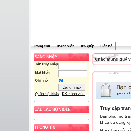
Trang chủ
Thành viên
Trợ giúp
Liên hệ
ĐĂNG NHẬP
Chào mừng quý vị 
Tên truy nhập
Mật khẩu
Ghi nhớ
Bạn 
Quên mật khẩu
ĐK thành viên
Trang nà
Truy cập tra
CÂU LẠC BỘ VIOLET
Bạn phải mở tra
khẩu đã đăng ký 
THÔNG TIN
Bạn làm gì ti