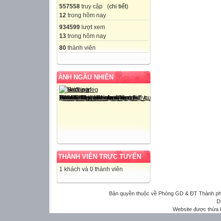
557558
truy cập (
chi tiết
)
12
trong hôm nay
934599
lượt xem
13
trong hôm nay
80
thành viên
ẢNH NGẪU NHIÊN
THÀNH VIÊN TRỰC TUYẾN
1 khách và 0 thành viên
Bản quyền thuộc về Phòng GD & ĐT Thành phố 
D
Website được thừa 