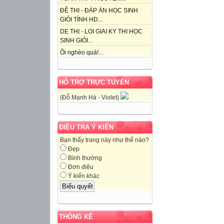
ĐỀ THI - ĐÁP ÁN HỌC SINH
GIỎI TỈNH HD...
DE THI - LOI GIAI KY THI HỌC
SINH GIỎI...
Ôi nghèo quá!...
HỖ TRỢ TRỰC TUYẾN
(Đỗ Mạnh Hà - Violet)
ĐIỀU TRA Ý KIẾN
Bạn thấy trang này như thế nào?
Đẹp
Bình thường
Đơn điệu
Ý kiến khác
THỐNG KÊ