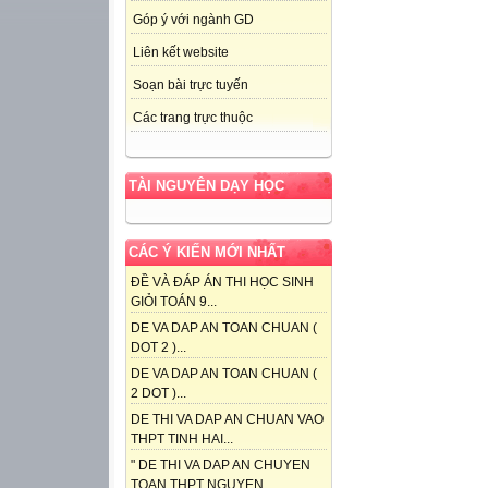
Góp ý với ngành GD
Liên kết website
Soạn bài trực tuyến
Các trang trực thuộc
TÀI NGUYÊN DẠY HỌC
CÁC Ý KIẾN MỚI NHẤT
ĐỀ VÀ ĐÁP ÁN THI HỌC SINH
GIỎI TOÁN 9...
DE VA DAP AN TOAN CHUAN (
DOT 2 )...
DE VA DAP AN TOAN CHUAN (
2 DOT )...
DE THI VA DAP AN CHUAN VAO
THPT TINH HAI...
" DE THI VA DAP AN CHUYEN
TOAN THPT NGUYEN...