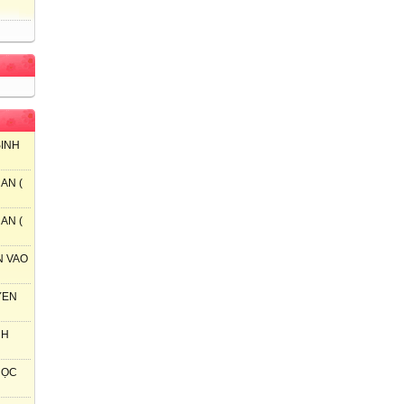
SINH
AN (
AN (
N VAO
YEN
NH
 HỌC