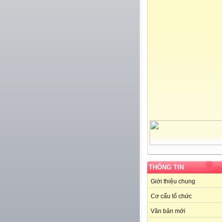
THÔNG TIN
Giới thiệu chung
Cơ cấu tổ chức
Văn bản mới