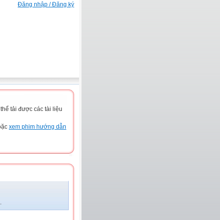
Đăng nhập / Đăng ký
ể tải được các tài liệu
hoặc
xem phim hướng dẫn
.