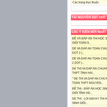
Các trang trực thuộc
TÀI NGUYÊN DẠY HỌC
CÁC Ý KIẾN MỚI NHẤT
ĐỀ VÀ ĐÁP ÁN THI HỌC 
GIỎI TOÁN 9...
DE VA DAP AN TOAN CHU
DOT 2 )...
DE VA DAP AN TOAN CHU
2 DOT )...
DE THI VA DAP AN CHUA
THPT TINH HAI...
" DE THI VA DAP AN CHU
TOAN THPT NGUYEN...
ĐỀ THI - ĐÁP ÁN HỌC SI
GIỎI TỈNH HD...
DE THI - LOI GIAI KY THI
SINH GIỎI...