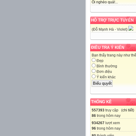
Ôi nghèo quá!...
HỖ TRỢ TRỰC TUYẾN
(Đỗ Mạnh Hà - Violet)
ĐIỀU TRA Ý KIẾN
Bạn thấy trang này như th
Đẹp
Bình thường
Đơn điệu
Ý kiến khác
THỐNG KÊ
557393
truy cập (
chi tiết
)
86
trong hôm nay
934267
lượt xem
96
trong hôm nay
80
thành viên