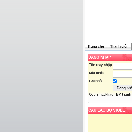
Trang chủ
Thành viên
ĐĂNG NHẬP
Tên truy nhập
Mật khẩu
Ghi nhớ
Quên mật khẩu
ĐK thành 
CÂU LẠC BỘ VIOLET