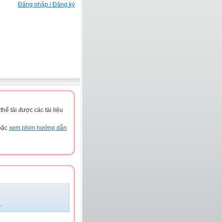
Đăng nhập / Đăng ký
ể tải được các tài liệu
hoặc
xem phim hướng dẫn
.