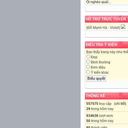
Ôi nghèo quá!...
HỖ TRỢ TRỰC TUYẾN
(Đỗ Mạnh Hà - Violet)
ĐIỀU TRA Ý KIẾN
Bạn thấy trang này như th
Đẹp
Bình thường
Đơn điệu
Ý kiến khác
THỐNG KÊ
557575
truy cập (
chi tiết
)
29
trong hôm nay
934636
lượt xem
50
trong hôm nay
80
thành viên