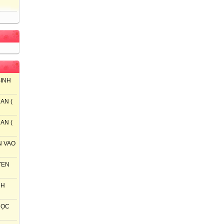
SINH
AN (
AN (
N VAO
YEN
NH
 HỌC