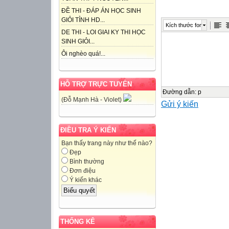
ĐỀ THI - ĐÁP ÁN HỌC SINH
GIỎI TỈNH HD...
Kích thước font
DE THI - LOI GIAI KY THI HỌC
SINH GIỎI...
Ôi nghèo quá!...
HỖ TRỢ TRỰC TUYẾN
Đường dẫn
:
p
(Đỗ Mạnh Hà - Violet)
Gửi ý kiến
ĐIỀU TRA Ý KIẾN
Bạn thấy trang này như thế nào?
Đẹp
Bình thường
Đơn điệu
Ý kiến khác
THỐNG KÊ