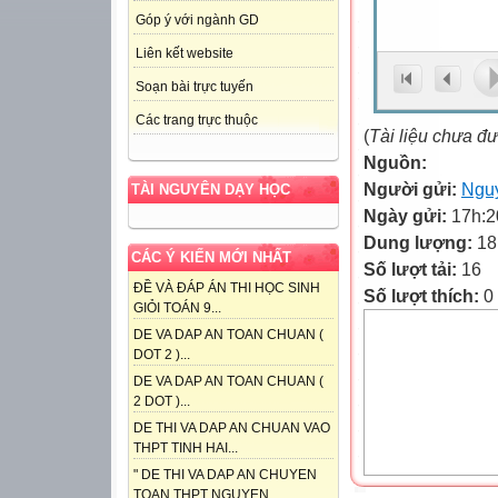
Góp ý với ngành GD
Liên kết website
Soạn bài trực tuyến
Các trang trực thuộc
(
Tài liệu chưa đ
Nguồn:
Người gửi:
Nguy
TÀI NGUYÊN DẠY HỌC
Ngày gửi:
17h:2
Dung lượng:
18
CÁC Ý KIẾN MỚI NHẤT
Số lượt tải:
16
ĐỀ VÀ ĐÁP ÁN THI HỌC SINH
Số lượt thích:
0
GIỎI TOÁN 9...
DE VA DAP AN TOAN CHUAN (
DOT 2 )...
DE VA DAP AN TOAN CHUAN (
2 DOT )...
DE THI VA DAP AN CHUAN VAO
THPT TINH HAI...
" DE THI VA DAP AN CHUYEN
TOAN THPT NGUYEN...