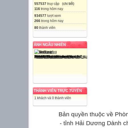
557537
truy cập (
chi tiết
)
116
trong hôm nay
934577
lượt xem
266
trong hôm nay
80
thành viên
ẢNH NGẪU NHIÊN
THÀNH VIÊN TRỰC TUYẾN
1 khách và 0 thành viên
Bản quyền thuộc về Phò
- tỉnh Hải Dương Dành c