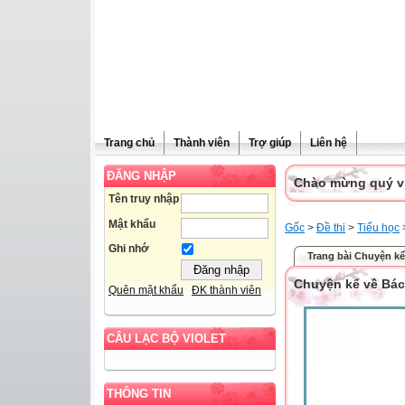
Trang chủ
Thành viên
Trợ giúp
Liên hệ
ĐĂNG NHẬP
Chào mừng quý vị 
Tên truy nhập
Mật khẩu
Gốc
>
Đề thi
>
Tiểu học
Ghi nhớ
Trang bài Chuyện kể 
Chuyện kể về Bác 
Quên mật khẩu
ĐK thành viên
CÂU LẠC BỘ VIOLET
THÔNG TIN