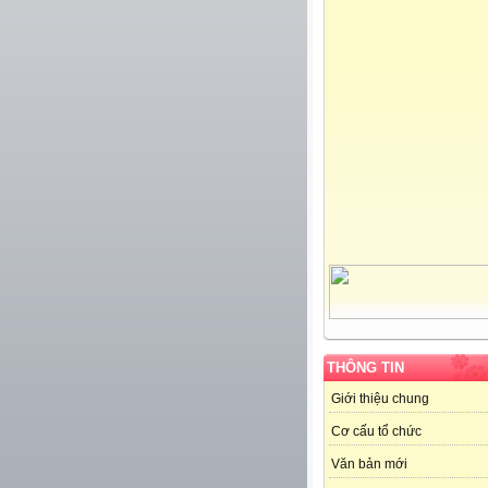
THÔNG TIN
Giới thiệu chung
Cơ cấu tổ chức
Văn bản mới