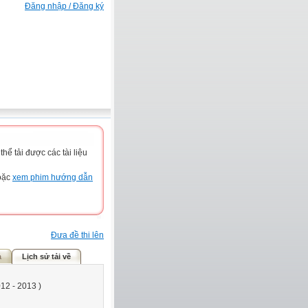
Đăng nhập / Đăng ký
ể tải được các tài liệu
hoặc
xem phim hướng dẫn
Đưa đề thi lên
ả
Lịch sử tải về
2 - 2013 )