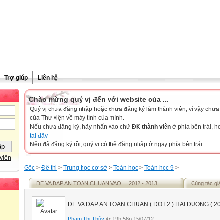
Trợ giúp
Liên hệ
Chào mừng quý vị đến với website của ...
Quý vị chưa đăng nhập hoặc chưa đăng ký làm thành viên, vì vậy chưa th
của Thư viện về máy tính của mình.
Nếu chưa đăng ký, hãy nhấn vào chữ
ĐK thành viên
ở phía bên trái, 
tại đây
Nếu đã đăng ký rồi, quý vị có thể đăng nhập ở ngay phía bên trái.
viên
Gốc
>
Đề thi
>
Trung học cơ sở
>
Toán học
>
Toán học 9
>
DE VA DAP AN TOAN CHUAN VAO ... 2012 - 2013
Cùng tác gi
DE VA DAP AN TOAN CHUAN ( DOT 2 ) HAI DUONG ( 201
Phạm Thị Thủy
@ 19h:56p 15/07/12