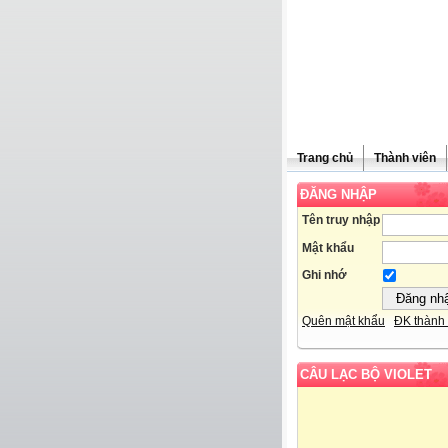
Trang chủ
Thành viên
ĐĂNG NHẬP
Tên truy nhập
Mật khẩu
Ghi nhớ
Quên mật khẩu
ĐK thành 
CÂU LẠC BỘ VIOLET