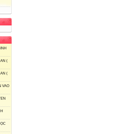
SINH
AN (
AN (
N VAO
YEN
NH
 HỌC