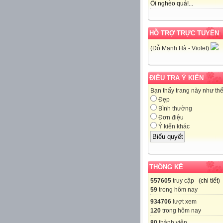
Ôi nghèo quá!...
HỖ TRỢ TRỰC TUYẾN
(Đỗ Mạnh Hà - Violet)
ĐIỀU TRA Ý KIẾN
Bạn thấy trang này như th
Đẹp
Bình thường
Đơn điệu
Ý kiến khác
THỐNG KÊ
557605
truy cập (
chi tiết
)
59
trong hôm nay
934706
lượt xem
120
trong hôm nay
80
thành viên