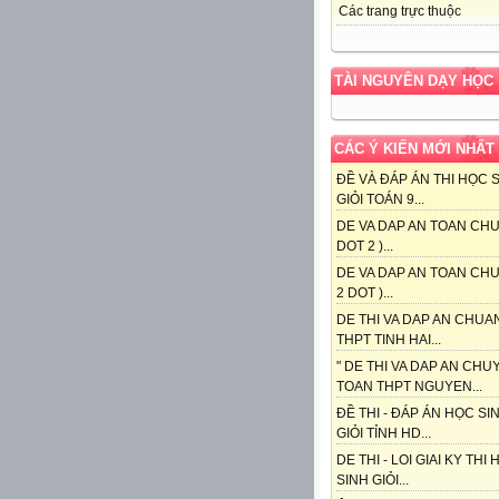
Các trang trực thuộc
TÀI NGUYÊN DẠY HỌC
CÁC Ý KIẾN MỚI NHẤT
ĐỀ VÀ ĐÁP ÁN THI HỌC 
GIỎI TOÁN 9...
DE VA DAP AN TOAN CHU
DOT 2 )...
DE VA DAP AN TOAN CHU
2 DOT )...
DE THI VA DAP AN CHUA
THPT TINH HAI...
" DE THI VA DAP AN CHU
TOAN THPT NGUYEN...
ĐỀ THI - ĐÁP ÁN HỌC SI
GIỎI TỈNH HD...
DE THI - LOI GIAI KY THI
SINH GIỎI...