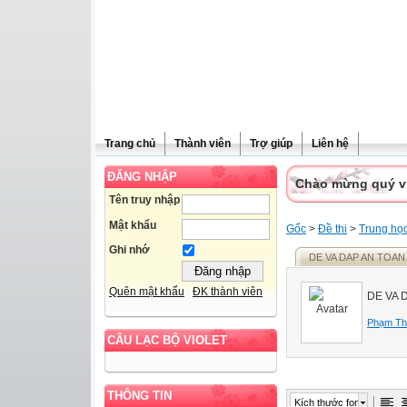
Trang chủ
Thành viên
Trợ giúp
Liên hệ
ĐĂNG NHẬP
Chào mừng quý vị 
Tên truy nhập
Mật khẩu
Gốc
>
Đề thi
>
Trung họ
Ghi nhớ
DE VA DAP AN TOAN ( 
Quên mật khẩu
ĐK thành viên
DE VA D
Phạm Th
CÂU LẠC BỘ VIOLET
THÔNG TIN
Kích thước font