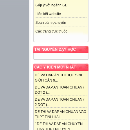
Góp ý với ngành GD
Liên kết website
Soạn bài trực tuyến
Các trang trực thuộc
TÀI NGUYÊN DẠY HỌC
CÁC Ý KIẾN MỚI NHẤT
ĐỀ VÀ ĐÁP ÁN THI HỌC SINH
GIỎI TOÁN 9...
DE VA DAP AN TOAN CHUAN (
DOT 2 )...
DE VA DAP AN TOAN CHUAN (
2 DOT )...
DE THI VA DAP AN CHUAN VAO
THPT TINH HAI...
" DE THI VA DAP AN CHUYEN
TOAN THPT NGUYEN...