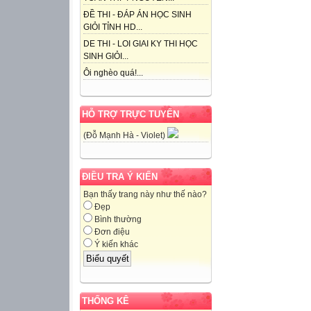
ĐỀ THI - ĐÁP ÁN HỌC SINH
GIỎI TỈNH HD...
DE THI - LOI GIAI KY THI HỌC
SINH GIỎI...
Ôi nghèo quá!...
HỖ TRỢ TRỰC TUYẾN
(Đỗ Mạnh Hà - Violet)
ĐIỀU TRA Ý KIẾN
Bạn thấy trang này như thế nào?
Đẹp
Bình thường
Đơn điệu
Ý kiến khác
THỐNG KÊ