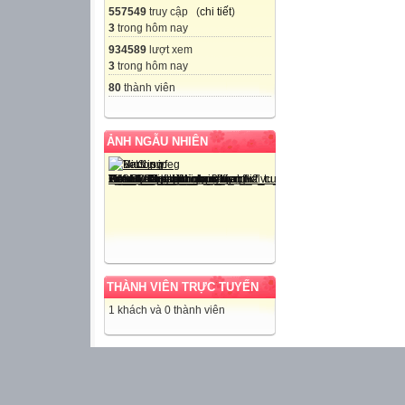
557549
truy cập (
chi tiết
)
3
trong hôm nay
934589
lượt xem
3
trong hôm nay
80
thành viên
ẢNH NGẪU NHIÊN
THÀNH VIÊN TRỰC TUYẾN
1 khách và 0 thành viên