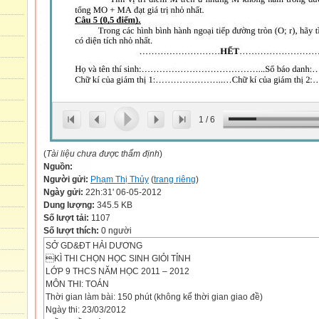
1
/
6
(
Tài liệu chưa được thẩm định
)
Nguồn:
Người gửi:
Phạm Thị Thủy
(
trang riêng
)
Ngày gửi:
22h:31' 06-05-2012
Dung lượng:
345.5 KB
Số lượt tải:
1107
Số lượt thích:
0 người
SỞ GD&ĐT HẢI DƯƠNG
KÌ THI CHỌN HỌC SINH GIỎI TỈNH
LỚP 9 THCS NĂM HỌC 2011 – 2012
MÔN THI: TOÁN
Thời gian làm bài: 150 phút (không kể thời gian giao đề)
Ngày thi: 23/03/2012