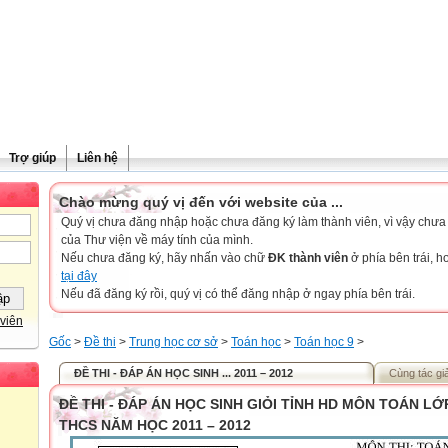
Trợ giúp
Liên hệ
Chào mừng quý vị đến với website của ...
Quý vị chưa đăng nhập hoặc chưa đăng ký làm thành viên, vì vậy chưa th
của Thư viện về máy tính của mình.
Nếu chưa đăng ký, hãy nhấn vào chữ
ĐK thành viên
ở phía bên trái, 
tại đây
Nếu đã đăng ký rồi, quý vị có thể đăng nhập ở ngay phía bên trái.
viên
Gốc
>
Đề thi
>
Trung học cơ sở
>
Toán học
>
Toán học 9
>
ĐỀ THI - ĐÁP ÁN HỌC SINH ... 2011 – 2012
Cùng tác gi
ĐỀ THI - ĐÁP ÁN HỌC SINH GIỎI TỈNH HD MÔN TOÁN LỚP
THCS NĂM HỌC 2011 – 2012