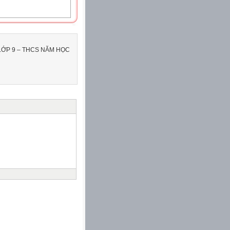
LỚP 9 – THCS NĂM HỌC
ứng minh rằng n2 + m
ủa OB. Gọi M và N là hai
các điểm M’ và N’ sao
 đường tròn cố định.
tổng MO + MA đạt giá trị
nh hành có diện tích nhỏ