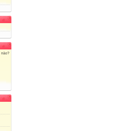
nhất.
………………………HẾT………………………
Họ và tên thí sinh:…………………………………...Số báo danh:……
Chữ kí của giám thị 1:…………………..…Chữ kí của giám thị 2:………
SỞ GD&ĐT HẢI DƯƠNG
ĐÁP ÁN ĐỀ THI HỌC SINH GIỎI TỈNH
MÔN TOÁN LỚP 9 – THCS NĂM HỌC 2011 – 2012

 Lưu ý: Thí sinh làm theo cách khác đúng vẫn cho điểm tối đa. Điểm b
ế nào?
0,25đ.
Câu
Ý
Nội dung


1
a
Rút gọn biểu thức: 



ĐKXĐ: x 2 hoặc x > 4
