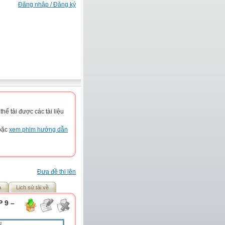
Đăng nhập / Đăng ký
ể tải được các tài liệu
hoặc
xem phim hướng dẫn
Đưa đề thi lên
ả
Lịch sử tải về
 9 –