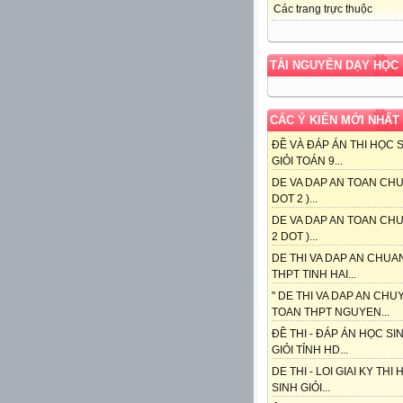
Các trang trực thuộc
TÀI NGUYÊN DẠY HỌC
CÁC Ý KIẾN MỚI NHẤT
ĐỀ VÀ ĐÁP ÁN THI HỌC 
GIỎI TOÁN 9...
DE VA DAP AN TOAN CHU
DOT 2 )...
DE VA DAP AN TOAN CHU
2 DOT )...
DE THI VA DAP AN CHUA
THPT TINH HAI...
" DE THI VA DAP AN CHU
TOAN THPT NGUYEN...
ĐỀ THI - ĐÁP ÁN HỌC SI
GIỎI TỈNH HD...
DE THI - LOI GIAI KY THI
SINH GIỎI...