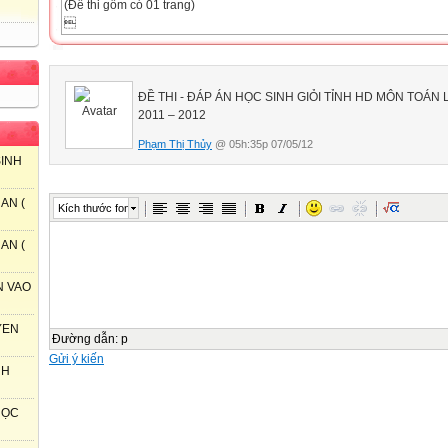
(Đề thi gồm có 01 trang)

Câu 1 (2,5 điểm).
Rút gọn biểu thức: 
Phân tích thành nhân tử: 
Tìm x biết: 
ĐỀ THI -
ĐÁP ÁN HỌC SINH GIỎI TỈNH
HD MÔN TOÁN 
Câu 2 (2,0 điểm).
2011 – 2012
Giải hệ phương trình: 
Phạm Thị Thủy
@ 05h:35p 07/05/12
Giải phương trình: 
SINH
Câu 3 (2,0 điểm).
Tìm nghiệm nguyên của phương trình:
.
AN (
Kích thước font
b) Cho n là số nguyên dương và m là ước nguyên dương của 2n2. Ch
không là số chính phương.
AN (
Câu 4 (3,0 điểm).
Cho đường tròn (O;R) và AB là đường kính. Gọi d là đường trung trực c
N VAO
điểm phân biệt thuộc đường thẳng d. Trên các tia OM, ON lấy lần lượt 
cho OM’.OM = ON’.ON .
Chứng minh rằng bốn điểm M, N, M’, N’ thuộc một đường tròn.
YEN
Đường dẫn
:
p
b) Khi điểm M chuyển động trên d, chứng minh rằng điểm M’ thuộc một
Gửi ý kiến
c) Tìm vị trí điểm M trên d để tổng MO + MA đạt giá trị nhỏ nhất.
NH
Tìm vị trí điểm M trên d nhưng M không nằm trong đường tròn (O;R) để 
nhỏ nhất.
 HỌC
Câu 5 (0,5 điểm).
Trong các hình bình hành ngoại tiếp đường tròn (O; r), hãy tìm hình bì