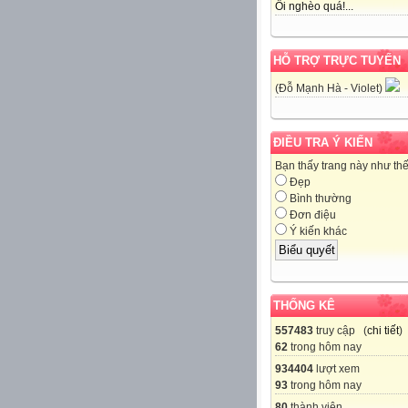
Ôi nghèo quá!...
HỖ TRỢ TRỰC TUYẾN
(Đỗ Mạnh Hà - Violet)
ĐIỀU TRA Ý KIẾN
Bạn thấy trang này như th
Đẹp
Bình thường
Đơn điệu
Ý kiến khác
THỐNG KÊ
557483
truy cập (
chi tiết
)
62
trong hôm nay
934404
lượt xem
93
trong hôm nay
80
thành viên