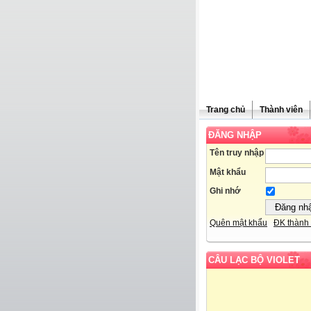
Trang chủ
Thành viên
ĐĂNG NHẬP
Tên truy nhập
Mật khẩu
Ghi nhớ
Quên mật khẩu
ĐK thành 
CÂU LẠC BỘ VIOLET