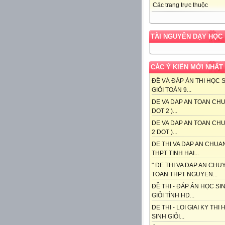
Các trang trực thuộc
TÀI NGUYÊN DẠY HỌC
CÁC Ý KIẾN MỚI NHẤT
ĐỀ VÀ ĐÁP ÁN THI HỌC 
GIỎI TOÁN 9...
DE VA DAP AN TOAN CHU
DOT 2 )...
DE VA DAP AN TOAN CHU
2 DOT )...
DE THI VA DAP AN CHUA
THPT TINH HAI...
" DE THI VA DAP AN CHU
TOAN THPT NGUYEN...
ĐỀ THI - ĐÁP ÁN HỌC SI
GIỎI TỈNH HD...
DE THI - LOI GIAI KY THI
SINH GIỎI...