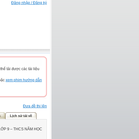
Đăng nhập / Đăng ký
ể tải được các tài liệu
hoặc
xem phim hướng dẫn
Đưa đề thi lên
ả
Lịch sử tải về
LỚP 9 – THCS NĂM HỌC