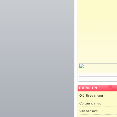
THÔNG TIN
Giới thiệu chung
Cơ cấu tổ chức
Văn bản mới