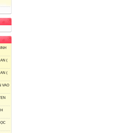
SINH
AN (
AN (
N VAO
YEN
NH
 HỌC