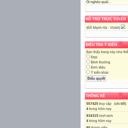
Ôi nghèo quá!...
HỖ TRỢ TRỰC TUYẾN
(Đỗ Mạnh Hà - Violet)
ĐIỀU TRA Ý KIẾN
Bạn thấy trang này như th
Đẹp
Bình thường
Đơn điệu
Ý kiến khác
THỐNG KÊ
557425
truy cập (
chi tiết
)
4
trong hôm nay
934315
lượt xem
4
trong hôm nay
80
thành viên