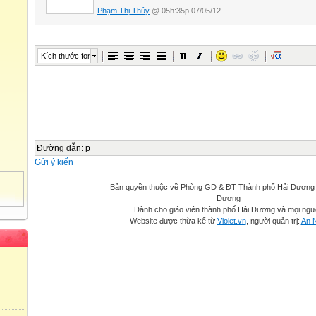
Phạm Thị Thủy
@ 05h:35p 07/05/12
Kích thước font
Đường dẫn
:
p
Gửi ý kiến
Bản quyền thuộc về Phòng GD & ĐT Thành phố Hải Dương -
Dương
Dành cho giáo viên thành phố Hải Dương và mọi ngư
Website được thừa kế từ
Violet.vn
, người quản trị:
An 