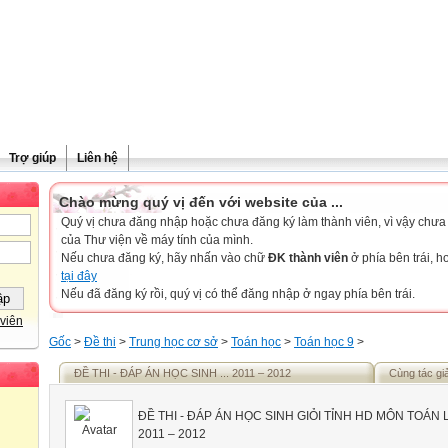
Trợ giúp
Liên hệ
Chào mừng quý vị đến với website của ...
Quý vị chưa đăng nhập hoặc chưa đăng ký làm thành viên, vì vậy chưa th
của Thư viện về máy tính của mình.
Nếu chưa đăng ký, hãy nhấn vào chữ
ĐK thành viên
ở phía bên trái, 
tại đây
Nếu đã đăng ký rồi, quý vị có thể đăng nhập ở ngay phía bên trái.
viên
Gốc
>
Đề thi
>
Trung học cơ sở
>
Toán học
>
Toán học 9
>
ĐỀ THI - ĐÁP ÁN HỌC SINH ... 2011 – 2012
Cùng tác gi
ĐỀ THI -
ĐÁP ÁN HỌC SINH GIỎI TỈNH
HD MÔN TOÁN 
2011 – 2012