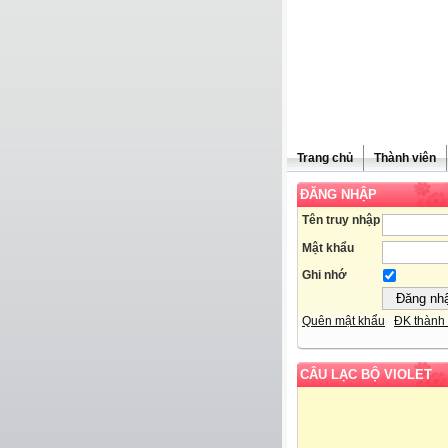
Trang chủ
Thành viên
ĐĂNG NHẬP
Tên truy nhập
Mật khẩu
Ghi nhớ
Quên mật khẩu
ĐK thành 
CÂU LẠC BỘ VIOLET