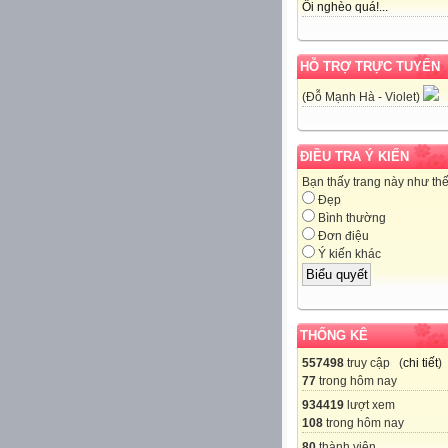
Ôi nghèo quá!...
HỖ TRỢ TRỰC TUYẾN
(Đỗ Mạnh Hà - Violet)
ĐIỀU TRA Ý KIẾN
Bạn thấy trang này như th
Đẹp
Bình thường
Đơn điệu
Ý kiến khác
THỐNG KÊ
557498
truy cập (
chi tiết
)
77
trong hôm nay
934419
lượt xem
108
trong hôm nay
80
thành viên