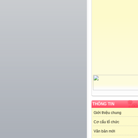
THÔNG TIN
Giới thiệu chung
Cơ cấu tổ chức
Văn bản mới