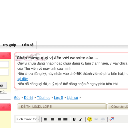
Trợ giúp
Liên hệ
Chào mừng quý vị đến với website của ...
Quý vị chưa đăng nhập hoặc chưa đăng ký làm thành viên, vì vậy chưa th
của Thư viện về máy tính của mình.
Nếu chưa đăng ký, hãy nhấn vào chữ
ĐK thành viên
ở phía bên trái, 
tại đây
Nếu đã đăng ký rồi, quý vị có thể đăng nhập ở ngay phía bên trái.
viên
Gốc
>
Đề thi
>
Tiểu học
>
Lớp 5
>
Lịch sử
>
ĐỀ THI LS&ĐL LỚP 5
Cùng tác gi
Kích thước font