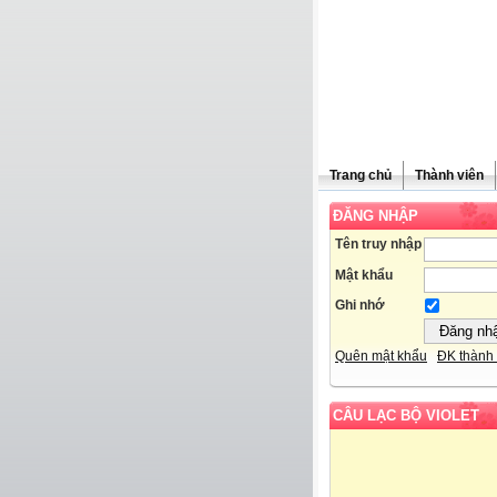
Trang chủ
Thành viên
ĐĂNG NHẬP
Tên truy nhập
Mật khẩu
Ghi nhớ
Quên mật khẩu
ĐK thành 
CÂU LẠC BỘ VIOLET