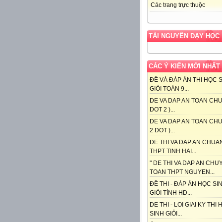
Các trang trực thuộc
TÀI NGUYÊN DẠY HỌC
CÁC Ý KIẾN MỚI NHẤT
ĐỀ VÀ ĐÁP ÁN THI HỌC 
GIỎI TOÁN 9...
DE VA DAP AN TOAN CHU
DOT 2 )...
DE VA DAP AN TOAN CHU
2 DOT )...
DE THI VA DAP AN CHUA
THPT TINH HAI...
" DE THI VA DAP AN CHU
TOAN THPT NGUYEN...
ĐỀ THI - ĐÁP ÁN HỌC SI
GIỎI TỈNH HD...
DE THI - LOI GIAI KY THI
SINH GIỎI...