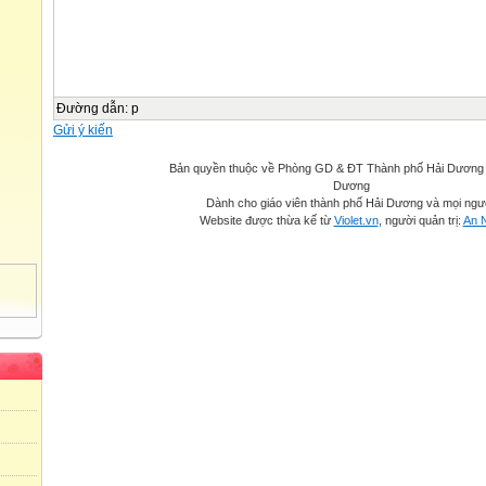
Đường dẫn
:
p
Gửi ý kiến
Bản quyền thuộc về Phòng GD & ĐT Thành phố Hải Dương -
Dương
Dành cho giáo viên thành phố Hải Dương và mọi ngư
Website được thừa kế từ
Violet.vn
, người quản trị:
An 