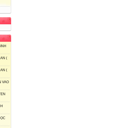
SINH
AN (
AN (
N VAO
YEN
NH
 HỌC