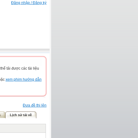
Đăng nhập / Đăng ký
ể tải được các tài liệu
hoặc
xem phim hướng dẫn
Đưa đề thi lên
ả
Lịch sử tải về