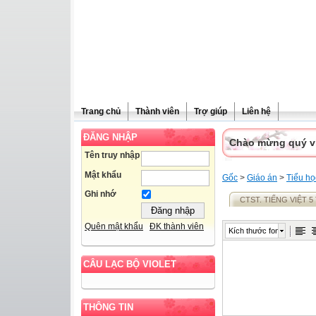
Trang chủ
Thành viên
Trợ giúp
Liên hệ
ĐĂNG NHẬP
Chào mừng quý vị 
Tên truy nhập
Mật khẩu
Gốc
>
Giáo án
>
Tiểu họ
Ghi nhớ
CTST. TIẾNG VIỆT 5
Quên mật khẩu
ĐK thành viên
Kích thước font
CÂU LẠC BỘ VIOLET
THÔNG TIN