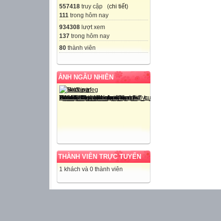
557418
truy cập (
chi tiết
)
111
trong hôm nay
934308
lượt xem
137
trong hôm nay
80
thành viên
ẢNH NGẪU NHIÊN
THÀNH VIÊN TRỰC TUYẾN
1 khách và 0 thành viên