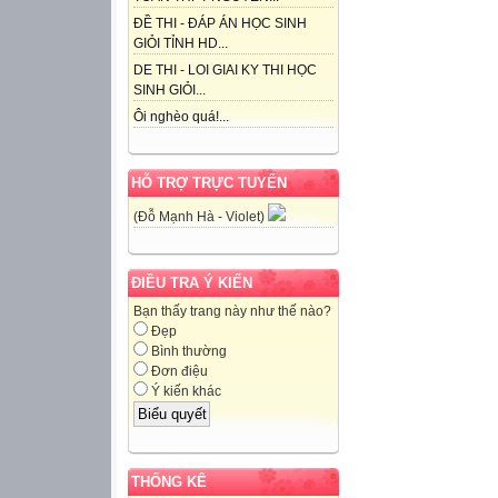
ĐỀ THI - ĐÁP ÁN HỌC SINH
GIỎI TỈNH HD...
DE THI - LOI GIAI KY THI HỌC
SINH GIỎI...
Ôi nghèo quá!...
HỖ TRỢ TRỰC TUYẾN
(Đỗ Mạnh Hà - Violet)
ĐIỀU TRA Ý KIẾN
Bạn thấy trang này như thế nào?
Đẹp
Bình thường
Đơn điệu
Ý kiến khác
THỐNG KÊ