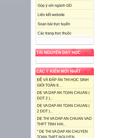
Góp ý với ngành GD
Liên kết website
Soạn bài trực tuyến
Các trang trực thuộc
TÀI NGUYÊN DẠY HỌC
CÁC Ý KIẾN MỚI NHẤT
ĐỀ VÀ ĐÁP ÁN THI HỌC SINH
GIỎI TOÁN 9...
DE VA DAP AN TOAN CHUAN (
DOT 2 )...
DE VA DAP AN TOAN CHUAN (
2 DOT )...
DE THI VA DAP AN CHUAN VAO
THPT TINH HAI...
" DE THI VA DAP AN CHUYEN
TOAN THPT NGUYEN...