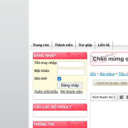
Trang chủ
Thành viên
Trợ giúp
Liên hệ
ĐĂNG NHẬP
Chào mừng qu
Tên truy nhập
Mật khẩu
Gốc
>
Bài giảng
>
Tiểu 
Ghi nhớ
luyen tu va cau . tuan 
Quên mật khẩu
ĐK thành viên
Kích thước font
CÂU LẠC BỘ VIOLET
THÔNG TIN