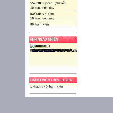
557638
truy cập (
chi tiết
)
19
trong hôm nay
934739
lượt xem
19
trong hôm nay
80
thành viên
ẢNH NGẪU NHIÊN
THÀNH VIÊN TRỰC TUYẾN
1 khách và 0 thành viên