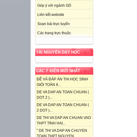
Góp ý với ngành GD
Liên kết website
Soạn bài trực tuyến
Các trang trực thuộc
TÀI NGUYÊN DẠY HỌC
CÁC Ý KIẾN MỚI NHẤT
ĐỀ VÀ ĐÁP ÁN THI HỌC SINH
GIỎI TOÁN 9...
DE VA DAP AN TOAN CHUAN (
DOT 2 )...
DE VA DAP AN TOAN CHUAN (
2 DOT )...
DE THI VA DAP AN CHUAN VAO
THPT TINH HAI...
" DE THI VA DAP AN CHUYEN
TOAN THPT NGUYEN...