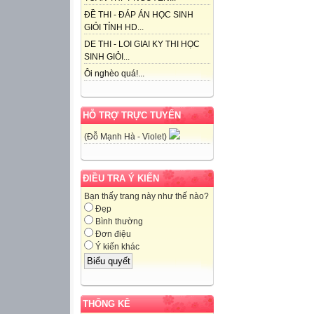
ĐỀ THI - ĐÁP ÁN HỌC SINH
GIỎI TỈNH HD...
DE THI - LOI GIAI KY THI HỌC
SINH GIỎI...
Ôi nghèo quá!...
HỖ TRỢ TRỰC TUYẾN
(Đỗ Mạnh Hà - Violet)
ĐIỀU TRA Ý KIẾN
Bạn thấy trang này như thế nào?
Đẹp
Bình thường
Đơn điệu
Ý kiến khác
THỐNG KÊ