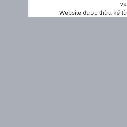
HƯỚNG DẪN
và
ĐỀ TUYỂN SIN
Website được thừa kế t
NĂM HỌC: 2017


Câu
Ý
Nội dung
Điểm

I
1

0,25
0.25
0,25
0.25

