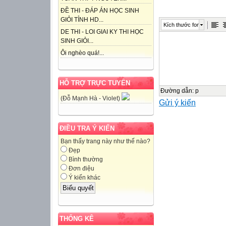
(Đề thi gồm có 0
ĐỀ THI - ĐÁP ÁN HỌC SINH

GIỎI TỈNH HD...
Kích thước font

DE THI - LOI GIAI KY THI HỌC
SINH GIỎI...
Ôi nghèo quá!...
Câu 1 (2,0 điểm)
1)  2) 
Câu 2 (2,0 điểm)
HỖ TRỢ TRỰC TUYẾN
1) Cho hai đường
Đường dẫn
:
p
(Đỗ Mạnh Hà - Violet)
Gửi ý kiến
với nhau.
2) Rút gọn biểu 
Câu 3 (2,0 điểm)
ĐIỀU TRA Ý KIẾN
1) Tháng đầu, ha
Bạn thấy trang này như thế nào?
Đẹp
cải tiến kỹ thuậ
Bình thường
tháng đầu, vì vậy
Đơn điệu
tháng đầu mỗi tổ
Ý kiến khác
2) Tìm m để phươ
thỏa mãn .
Câu 4 (3,0 điểm
THỐNG KÊ
ngoài đường tròn