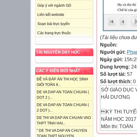
Góp ý với ngành GD
Liên kết website
Soạn bài trực tuyến
Các trang trực thuộc
(
Tài liệu chưa đ
Nguồn:
Người gửi:
Phạ
TÀI NGUYÊN DẠY HỌC
Ngày gửi:
15h:2
Dung lượng:
24
CÁC Ý KIẾN MỚI NHẤT
Số lượt tải:
57
ĐỀ VÀ ĐÁP ÁN THI HỌC SINH
Số lượt thích:
0
GIỎI TOÁN 9...
SỞ GIÁO DỤC 
DE VA DAP AN TOAN CHUAN (
HẢI DƯƠNG
DOT 2 )...
DE VA DAP AN TOAN CHUAN (
2 DOT )...
KỲ THI TUYỂ
DE THI VA DAP AN CHUAN VAO
NĂM HỌC 2017 
THPT TINH HAI...
Môn thi: TOÁN
" DE THI VA DAP AN CHUYEN
Thời gian làm bà
TOAN THPT NGUYEN...