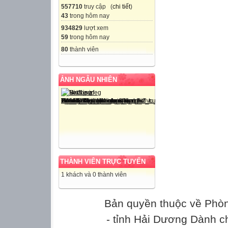
557710
truy cập (
chi tiết
)
các tiếp điểm).
43
trong hôm nay
tại E (E khác A)
934829
lượt xem
thẳng AF cắt MO 
59
trong hôm nay
1) Chứng minh: 
80
thành viên
2) Chứng minh:
3) Chứng minh:
ẢNH NGẪU NHIÊN
Câu 5 (1,0 điểm)
nhỏ nhất của biể
----------------------
Họ và tên thí sinh:....
danh:.....................
Chữ kí của giám thị 1
THÀNH VIÊN TRỰC TUYẾN
.............................
1 khách và 0 thành viên
Bản quyền thuộc về Phò
SỞ GIÁO DỤC
- tỉnh Hải Dương Dành c
HẢI DƯƠNG