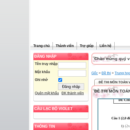
Trang chủ
Thành viên
Trợ giúp
Liên hệ
ĐĂNG NHẬP
Chào mừng quý vị 
Tên truy nhập
Mật khẩu
Gốc
>
Đề thi
>
Trung họ
Ghi nhớ
ĐỀ THI MÔN TOÁN V
ĐỀ THI MÔN TOÁN
Quên mật khẩu
ĐK thành viên
CÂU LẠC BỘ VIOLET
THÔNG TIN