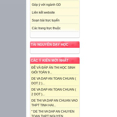
Góp ý với ngành GD
Liên kết website
Soạn bài trực tuyến
Các trang trực thuộc
TÀI NGUYÊN DẠY HỌC
CÁC Ý KIẾN MỚI NHẤT
ĐỀ VÀ ĐÁP ÁN THI HỌC SINH
GIỎI TOÁN 9...
DE VA DAP AN TOAN CHUAN (
DOT 2 )...
DE VA DAP AN TOAN CHUAN (
2 DOT )...
DE THI VA DAP AN CHUAN VAO
THPT TINH HAI...
" DE THI VA DAP AN CHUYEN
TOAN THPT NGUYEN...