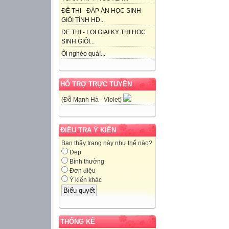
ĐỀ THI - ĐÁP ÁN HỌC SINH
GIỎI TỈNH HD...
DE THI - LOI GIAI KY THI HỌC
SINH GIỎI...
Ôi nghèo quá!...
HỖ TRỢ TRỰC TUYẾN
(Đỗ Mạnh Hà - Violet)
ĐIỀU TRA Ý KIẾN
Bạn thấy trang này như thế nào?
Đẹp
Bình thường
Đơn điệu
Ý kiến khác
THỐNG KÊ