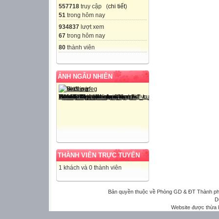
557718
truy cập (
chi tiết
)
51
trong hôm nay
934837
lượt xem
67
trong hôm nay
80
thành viên
ẢNH NGẪU NHIÊN
THÀNH VIÊN TRỰC TUYẾN
1 khách và 0 thành viên
Bản quyền thuộc về Phòng GD & ĐT Thành phố 
D
Website được thừa 