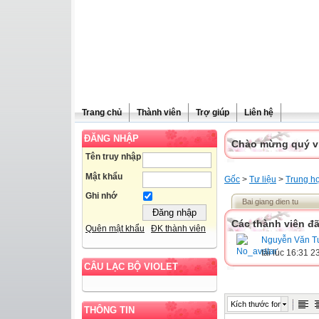
Trang chủ
Thành viên
Trợ giúp
Liên hệ
ĐĂNG NHẬP
Chào mừng quý vị 
Tên truy nhập
Mật khẩu
Gốc
>
Tư liệu
>
Trung h
Ghi nhớ
Bai giang dien tu
Các thành viên đã
Quên mật khẩu
ĐK thành viên
Nguyễn Văn T
tải lúc 16:31 
CÂU LẠC BỘ VIOLET
Kích thước font
THÔNG TIN