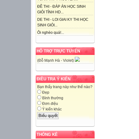
ĐỀ THI - ĐÁP ÁN HỌC SINH
GIỎI TỈNH HD...
DE THI - LOI GIAI KY THI HỌC
SINH GIỎI...
Ôi nghèo quá!...
HỖ TRỢ TRỰC TUYẾN
(Đỗ Mạnh Hà - Violet)
ĐIỀU TRA Ý KIẾN
Bạn thấy trang này như thế nào?
Đẹp
Bình thường
Đơn điệu
Ý kiến khác
THỐNG KÊ