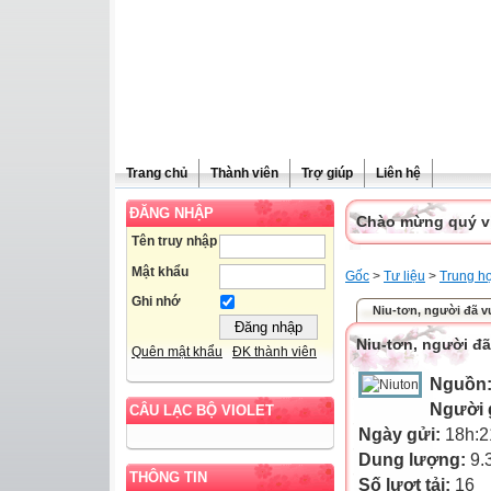
Trang chủ
Thành viên
Trợ giúp
Liên hệ
ĐĂNG NHẬP
Chào mừng quý vị 
Tên truy nhập
Mật khẩu
Gốc
>
Tư liệu
>
Trung h
Ghi nhớ
Niu-tơn, người đã vư
Niu-tơn, người đã 
Quên mật khẩu
ĐK thành viên
Nguồn
Người 
CÂU LẠC BỘ VIOLET
Ngày gửi:
18h:2
Dung lượng:
9.
THÔNG TIN
Số lượt tải:
16