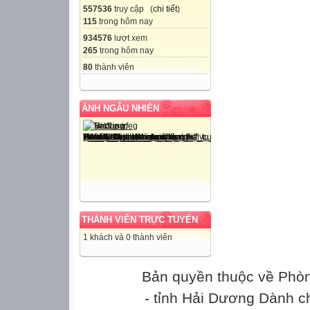
557536
truy cập (
chi tiết
)
115
trong hôm nay
934576
lượt xem
265
trong hôm nay
80
thành viên
ẢNH NGẪU NHIÊN
THÀNH VIÊN TRỰC TUYẾN
1 khách và 0 thành viên
Bản quyền thuộc về Phò
- tỉnh Hải Dương Dành c