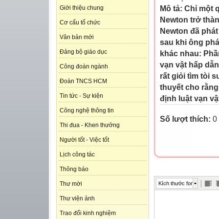
Mô tả:
Chỉ một q
Giới thiệu chung
Newton trở thàn
Cơ cấu tổ chức
Newton đã phát 
Văn bản mới
sau khi ông phát
Đảng bộ giáo dục
khác nhau: Phần
vạn vật hấp dẫn 
Công đoàn ngành
rất giỏi tìm tò
Đoàn TNCS HCM
thuyết cho rằng
Tin tức - Sự kiện
định luật vạn v
Công nghệ thông tin
Số lượt thích:
0
Thi đua - Khen thưởng
Người tốt - Việc tốt
Lịch công tác
Thông báo
Kích thước font
Thư mời
Thư viện ảnh
Trao đổi kinh nghiệm