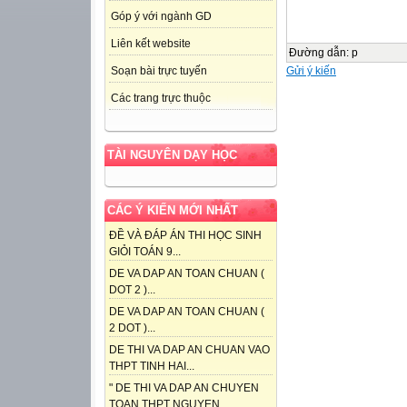
Góp ý với ngành GD
Liên kết website
Đường dẫn
:
p
Gửi ý kiến
Soạn bài trực tuyến
Các trang trực thuộc
TÀI NGUYÊN DẠY HỌC
CÁC Ý KIẾN MỚI NHẤT
ĐỀ VÀ ĐÁP ÁN THI HỌC SINH
GIỎI TOÁN 9...
DE VA DAP AN TOAN CHUAN (
DOT 2 )...
DE VA DAP AN TOAN CHUAN (
2 DOT )...
DE THI VA DAP AN CHUAN VAO
THPT TINH HAI...
" DE THI VA DAP AN CHUYEN
TOAN THPT NGUYEN...