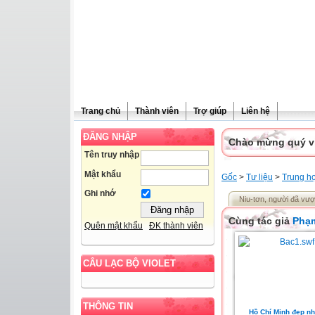
Trang chủ
Thành viên
Trợ giúp
Liên hệ
ĐĂNG NHẬP
Chào mừng quý vị 
Tên truy nhập
Mật khẩu
Gốc
>
Tư liệu
>
Trung h
Ghi nhớ
Niu-tơn, người đã vượt 
Cùng tác giả
Phạ
Quên mật khẩu
ĐK thành viên
CÂU LẠC BỘ VIOLET
THÔNG TIN
Hồ Chí Minh đẹp nh