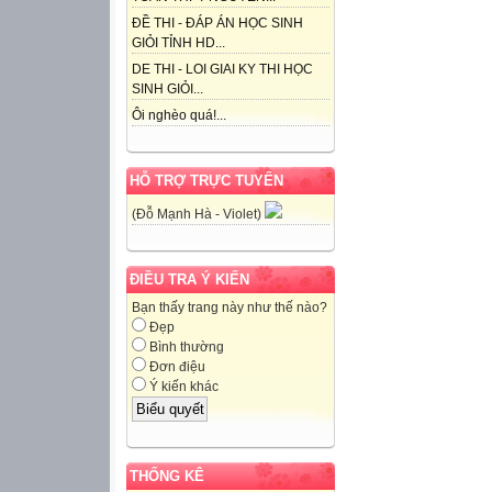
ĐỀ THI - ĐÁP ÁN HỌC SINH
GIỎI TỈNH HD...
DE THI - LOI GIAI KY THI HỌC
SINH GIỎI...
Ôi nghèo quá!...
HỖ TRỢ TRỰC TUYẾN
(Đỗ Mạnh Hà - Violet)
ĐIỀU TRA Ý KIẾN
Bạn thấy trang này như thế nào?
Đẹp
Bình thường
Đơn điệu
Ý kiến khác
THỐNG KÊ