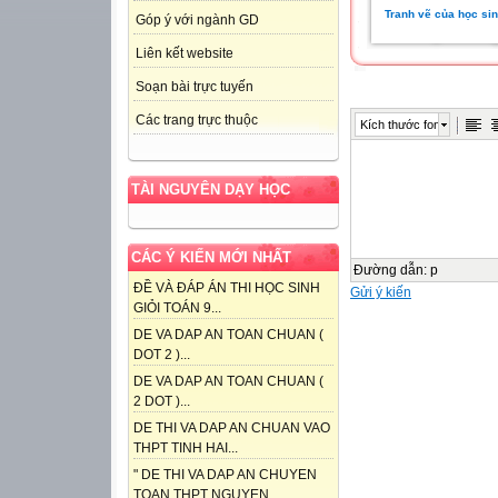
Tranh vẽ của học sin
Góp ý với ngành GD
Liên kết website
Soạn bài trực tuyến
Các trang trực thuộc
Kích thước font
TÀI NGUYÊN DẠY HỌC
CÁC Ý KIẾN MỚI NHẤT
Đường dẫn
:
p
ĐỀ VÀ ĐÁP ÁN THI HỌC SINH
Gửi ý kiến
GIỎI TOÁN 9...
DE VA DAP AN TOAN CHUAN (
DOT 2 )...
DE VA DAP AN TOAN CHUAN (
2 DOT )...
DE THI VA DAP AN CHUAN VAO
THPT TINH HAI...
" DE THI VA DAP AN CHUYEN
TOAN THPT NGUYEN...