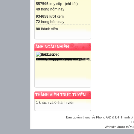
557595
truy cập (
chi tiết
)
49
trong hôm nay
934658
lượt xem
72
trong hôm nay
80
thành viên
ẢNH NGẪU NHIÊN
THÀNH VIÊN TRỰC TUYẾN
1 khách và 0 thành viên
Bản quyền thuộc về Phòng GD & ĐT Thành phố 
D
Website được thừa 