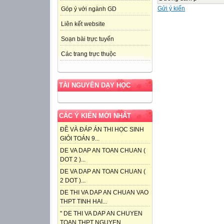
Gửi ý kiến
Góp ý với ngành GD
Liên kết website
Soạn bài trực tuyến
Các trang trực thuộc
TÀI NGUYÊN DẠY HỌC
CÁC Ý KIẾN MỚI NHẤT
ĐỀ VÀ ĐÁP ÁN THI HỌC SINH
GIỎI TOÁN 9...
DE VA DAP AN TOAN CHUAN (
DOT 2 )...
DE VA DAP AN TOAN CHUAN (
2 DOT )...
DE THI VA DAP AN CHUAN VAO
THPT TINH HAI...
" DE THI VA DAP AN CHUYEN
TOAN THPT NGUYEN...