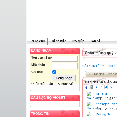
Trang chủ
Thành viên
Trợ giúp
Liên hệ
ĐĂNG NHẬP
Chào mừng quý vị 
Tên truy nhập
Mật khẩu
Gốc
>
Tư liệu
>
Trung h
Ghi nhớ
TH Tập tính - Sinh học 
Các thành viên đã
Quên mật khẩu
ĐK thành viên
...
1
2
3
4
5
DDD DDD
CÂU LẠC BỘ VIOLET
tải lúc 12:52 
ngô ngọc linh 
tải lúc 21:27 
THÔNG TIN
Dương Sanh