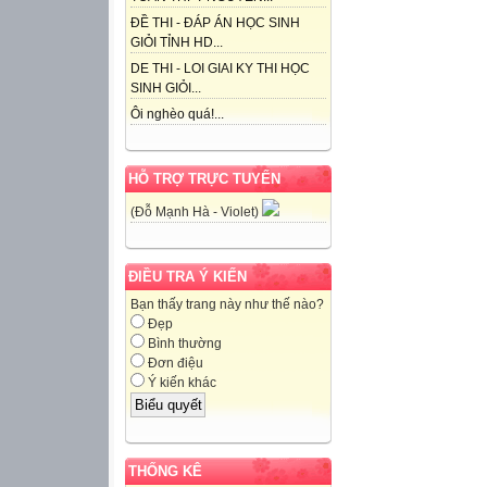
ĐỀ THI - ĐÁP ÁN HỌC SINH
GIỎI TỈNH HD...
DE THI - LOI GIAI KY THI HỌC
SINH GIỎI...
Ôi nghèo quá!...
HỖ TRỢ TRỰC TUYẾN
(Đỗ Mạnh Hà - Violet)
ĐIỀU TRA Ý KIẾN
Bạn thấy trang này như thế nào?
Đẹp
Bình thường
Đơn điệu
Ý kiến khác
THỐNG KÊ