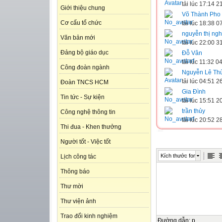
tải lúc 17:14 
Giới thiệu chung
Võ Thành Pho
Cơ cấu tổ chức
tải lúc 18:38 
nguyễn thị ng
Văn bản mới
tải lúc 22:00 
Đảng bộ giáo dục
Đỗ Vân
tải lúc 11:32 
Công đoàn ngành
Nguyễn Lê Th
tải lúc 04:51 
Đoàn TNCS HCM
Gia Đình
Tin tức - Sự kiện
tải lúc 15:51 
trần thủy
Công nghệ thông tin
tải lúc 20:52 
Thi đua - Khen thưởng
Người tốt - Việc tốt
Kích thước font
Lịch công tác
Thông báo
Thư mời
Thư viện ảnh
Trao đổi kinh nghiệm
Đường dẫn
:
p