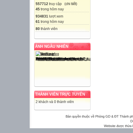
557712
truy cập (
chi tiết
)
45
trong hôm nay
934831
lượt xem
61
trong hôm nay
80
thành viên
ẢNH NGẪU NHIÊN
THÀNH VIÊN TRỰC TUYẾN
2 khách và 0 thành viên
Bản quyền thuộc về Phòng GD & ĐT Thành phố 
D
Website được thừa 