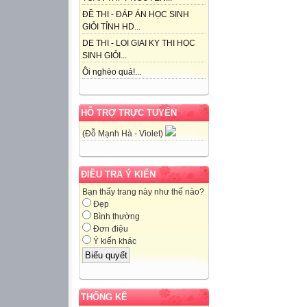
ĐỀ THI - ĐÁP ÁN HỌC SINH
GIỎI TỈNH HD...
DE THI - LOI GIAI KY THI HỌC
SINH GIỎI...
Ôi nghèo quá!...
HỖ TRỢ TRỰC TUYẾN
(Đỗ Mạnh Hà - Violet)
ĐIỀU TRA Ý KIẾN
Bạn thấy trang này như thế nào?
Đẹp
Bình thường
Đơn điệu
Ý kiến khác
THỐNG KÊ