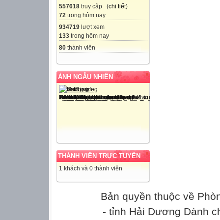
557618
truy cập (
chi tiết
)
72
trong hôm nay
934719
lượt xem
133
trong hôm nay
80
thành viên
ẢNH NGẪU NHIÊN
THÀNH VIÊN TRỰC TUYẾN
1 khách và 0 thành viên
Bản quyền thuộc về Phò
- tỉnh Hải Dương Dành c