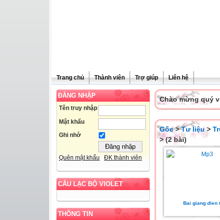
Trang chủ
Thành viên
Trợ giúp
Liên hệ
ĐĂNG NHẬP
Chào mừng quý vị 
Tên truy nhập
Mật khẩu
Gốc
>
Tư liệu
>
T
Ghi nhớ
> (2 bài)
Quên mật khẩu
ĐK thành viên
CÂU LẠC BỘ VIOLET
Bai giang dien 
THÔNG TIN