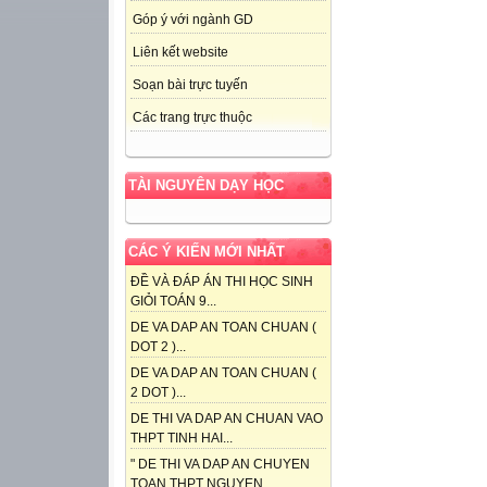
Góp ý với ngành GD
Liên kết website
Soạn bài trực tuyến
Các trang trực thuộc
TÀI NGUYÊN DẠY HỌC
CÁC Ý KIẾN MỚI NHẤT
ĐỀ VÀ ĐÁP ÁN THI HỌC SINH
GIỎI TOÁN 9...
DE VA DAP AN TOAN CHUAN (
DOT 2 )...
DE VA DAP AN TOAN CHUAN (
2 DOT )...
DE THI VA DAP AN CHUAN VAO
THPT TINH HAI...
" DE THI VA DAP AN CHUYEN
TOAN THPT NGUYEN...