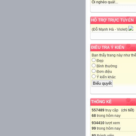
Ôi nghèo quá!...
HỖ TRỢ TRỰC TUYẾN
(Đỗ Mạnh Hà - Violet)
ĐIỀU TRA Ý KIẾN
Bạn thấy trang này như th
Đẹp
Bình thường
Đơn điệu
Ý kiến khác
THỐNG KÊ
557489
truy cập (
chi tiết
)
68
trong hôm nay
934410
lượt xem
99
trong hôm nay
80
thành viên