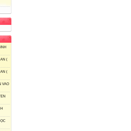
SINH
AN (
AN (
N VAO
YEN
NH
 HỌC