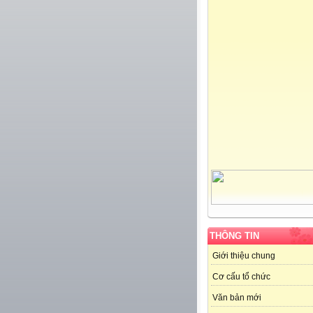
THÔNG TIN
Giới thiệu chung
Cơ cấu tổ chức
Văn bản mới