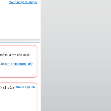
Đăng nhập / Đăng ký
ể tải được các tài liệu
hoặc
xem phim hướng dẫn
> (1 bài)
Đưa tư liệu lên