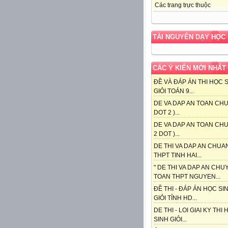
Các trang trực thuộc
TÀI NGUYÊN DẠY HỌC
CÁC Ý KIẾN MỚI NHẤT
ĐỀ VÀ ĐÁP ÁN THI HỌC 
GIỎI TOÁN 9...
DE VA DAP AN TOAN CHU
DOT 2 )...
DE VA DAP AN TOAN CHU
2 DOT )...
DE THI VA DAP AN CHUA
THPT TINH HAI...
" DE THI VA DAP AN CHU
TOAN THPT NGUYEN...
ĐỀ THI - ĐÁP ÁN HỌC SI
GIỎI TỈNH HD...
DE THI - LOI GIAI KY THI
SINH GIỎI...