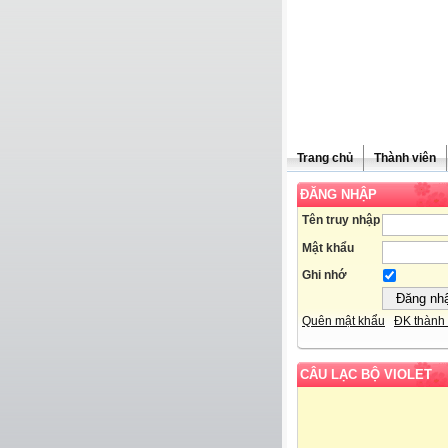
Trang chủ
Thành viên
ĐĂNG NHẬP
Tên truy nhập
Mật khẩu
Ghi nhớ
Quên mật khẩu
ĐK thành 
CÂU LẠC BỘ VIOLET