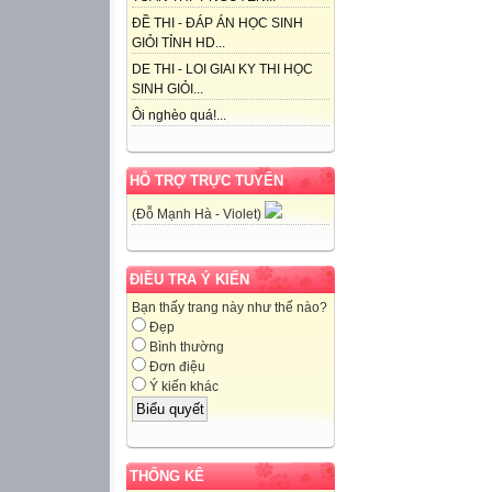
ĐỀ THI - ĐÁP ÁN HỌC SINH
GIỎI TỈNH HD...
DE THI - LOI GIAI KY THI HỌC
SINH GIỎI...
Ôi nghèo quá!...
HỖ TRỢ TRỰC TUYẾN
(Đỗ Mạnh Hà - Violet)
ĐIỀU TRA Ý KIẾN
Bạn thấy trang này như thế nào?
Đẹp
Bình thường
Đơn điệu
Ý kiến khác
THỐNG KÊ