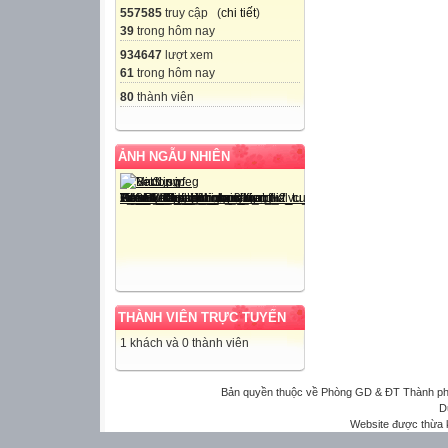
557585
truy cập (
chi tiết
)
39
trong hôm nay
934647
lượt xem
61
trong hôm nay
80
thành viên
ẢNH NGẪU NHIÊN
THÀNH VIÊN TRỰC TUYẾN
1 khách và 0 thành viên
Bản quyền thuộc về Phòng GD & ĐT Thành phố 
D
Website được thừa 