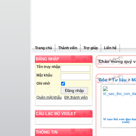
Trang chủ
Thành viên
Trợ giúp
Liên hệ
ĐĂNG NHẬP
Chào mừng quý vị 
Tên truy nhập
Mật khẩu
Gốc
>
Tư liệu
>
M
Ghi nhớ
Quên mật khẩu
ĐK thành viên
CÂU LẠC BỘ VIOLET
Vì sao thỏ con đau bụ
cuối)
THÔNG TIN