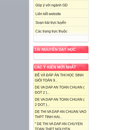
Góp ý với ngành GD
Liên kết website
Soạn bài trực tuyến
Các trang trực thuộc
TÀI NGUYÊN DẠY HỌC
CÁC Ý KIẾN MỚI NHẤT
ĐỀ VÀ ĐÁP ÁN THI HỌC SINH
GIỎI TOÁN 9...
DE VA DAP AN TOAN CHUAN (
DOT 2 )...
DE VA DAP AN TOAN CHUAN (
2 DOT )...
DE THI VA DAP AN CHUAN VAO
THPT TINH HAI...
" DE THI VA DAP AN CHUYEN
TOAN THPT NGUYEN...