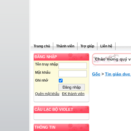
Trang chủ
Thành viên
Trợ giúp
Liên hệ
ĐĂNG NHẬP
Chào mừng quý vị 
Tên truy nhập
Mật khẩu
Gốc
>
Tin giáo dục
Ghi nhớ
Quên mật khẩu
ĐK thành viên
CÂU LẠC BỘ VIOLET
THÔNG TIN