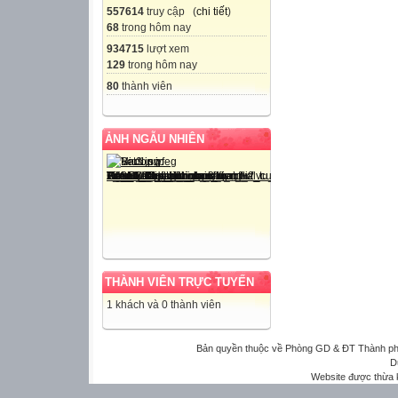
557614
truy cập (
chi tiết
)
68
trong hôm nay
934715
lượt xem
129
trong hôm nay
80
thành viên
ẢNH NGẪU NHIÊN
THÀNH VIÊN TRỰC TUYẾN
1 khách và 0 thành viên
Bản quyền thuộc về Phòng GD & ĐT Thành phố 
D
Website được thừa 