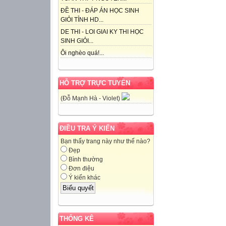
ĐỀ THI - ĐÁP ÁN HỌC SINH
GIỎI TỈNH HD...
DE THI - LOI GIAI KY THI HỌC
SINH GIỎI...
Ôi nghèo quá!...
HỖ TRỢ TRỰC TUYẾN
(Đỗ Mạnh Hà - Violet)
ĐIỀU TRA Ý KIẾN
Bạn thấy trang này như thế nào?
Đẹp
Bình thường
Đơn điệu
Ý kiến khác
THỐNG KÊ