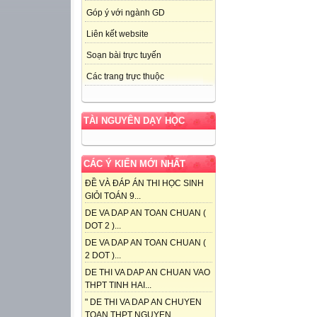
Góp ý với ngành GD
Liên kết website
Soạn bài trực tuyến
Các trang trực thuộc
TÀI NGUYÊN DẠY HỌC
CÁC Ý KIẾN MỚI NHẤT
ĐỀ VÀ ĐÁP ÁN THI HỌC SINH
GIỎI TOÁN 9...
DE VA DAP AN TOAN CHUAN (
DOT 2 )...
DE VA DAP AN TOAN CHUAN (
2 DOT )...
DE THI VA DAP AN CHUAN VAO
THPT TINH HAI...
" DE THI VA DAP AN CHUYEN
TOAN THPT NGUYEN...